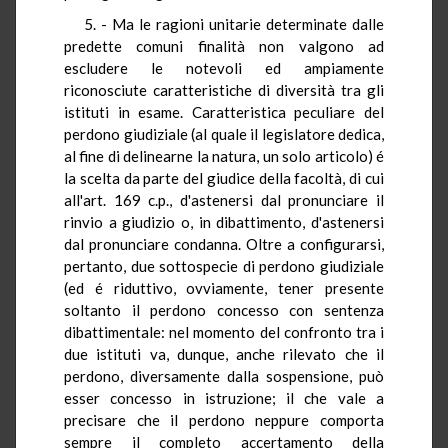
5. - Ma le ragioni unitarie determinate dalle
predette comuni finalità non valgono ad
escludere le notevoli ed ampiamente
riconosciute caratteristiche di diversità tra gli
istituti in esame. Caratteristica peculiare del
perdono giudiziale (al quale il legislatore dedica,
al fine di delinearne la natura, un solo articolo) é
la scelta da parte del giudice della facoltà, di cui
all'art. 169 c.p., d'astenersi dal pronunciare il
rinvio a giudizio o, in dibattimento, d'astenersi
dal pronunciare condanna. Oltre a configurarsi,
pertanto, due sottospecie di perdono giudiziale
(ed é riduttivo, ovviamente, tener presente
soltanto il perdono concesso con sentenza
dibattimentale: nel momento del confronto tra i
due istituti va, dunque, anche rilevato che il
perdono, diversamente dalla sospensione, può
esser concesso in istruzione; il che vale a
precisare che il perdono neppure comporta
sempre il completo accertamento della