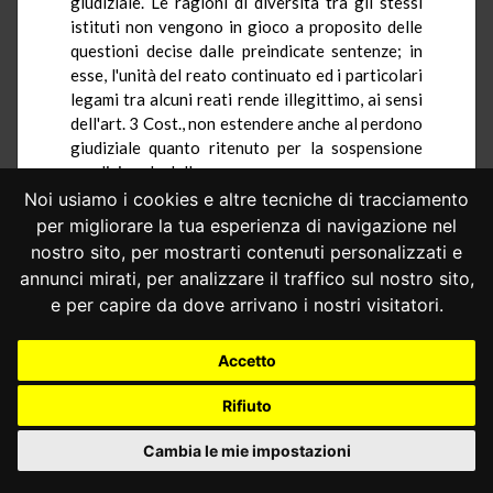
giudiziale. Le ragioni di diversità tra gli stessi
istituti non vengono in gioco a proposito delle
questioni decise dalle preindicate sentenze; in
esse, l'unità del reato continuato ed i particolari
legami tra alcuni reati rende illegittimo, ai sensi
dell'art. 3 Cost., non estendere anche al perdono
giudiziale quanto ritenuto per la sospensione
condizionale della pena.
Noi usiamo i cookies e altre tecniche di tracciamento
Ai fini di cui alle predette sentenze, dunque,
per migliorare la tua esperienza di navigazione nel
gli istituti in esame vanno accomunati: tali fini
nostro sito, per mostrarti contenuti personalizzati e
impediscono il rilievo di ragioni di diversità tra
annunci mirati, per analizzare il traffico sul nostro sito,
gli istituti stessi.
e per capire da dove arrivano i nostri visitatori.
8. - Tutto ciò é tanto vero che, benché
variamente sollecitato, soltanto il legislatore (e
Accetto
non questa Corte) ha provveduto all'ulteriore, e
significativamente diverso, "passo" relativo ad
Rifiuto
una "seconda" liberazione condizionale. Le
ordinanze di rimessione del Tribunale per i
Cambia le mie impostazioni
minorenni di Perugia appunto si rifanno al d.-l.
11 aprile 1974, n. 99 (convertito nella legge 7