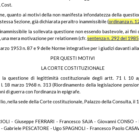
, Cost.
ne, quanto ai motivi della non manifesta infondatezza della questione
tessa Sezione, già dichiarata peraltro inammissibile (
ordinanza n. 1
nammissibile la sollevata questione non essendo bastevole, ai fini de
 una mera motivazione per relationem (cfr.
sentenza n. 292 del 1985
marzo 1953 n. 87 e 9 delle Norme integrative per i giudizi davanti all
PER QUESTI MOTIVI
LA CORTE COSTITUZIONALE
 la questione di legittimità costituzionale degli artt. 71 l. 1
4 l. 18 marzo 1968 n. 313 (Riordinamento della legislazione pensioni
oni di guerra con l'ordinanza in epigrafe.
lio, nella sede della Corte costituzionale, Palazzo della Consulta, il
IOLI - Giuseppe FERRARI - Francesco SAJA - Giovanni CONSO -
- Gabriele PESCATORE - Ugo SPAGNOLI - Francesco Paolo CASA