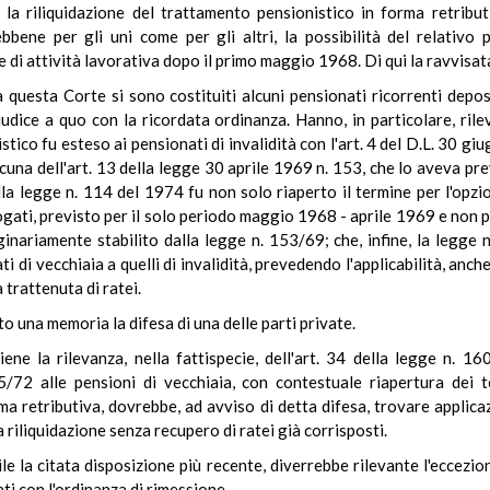
, la riliquidazione del trattamento pensionistico in forma retrib
bbene per gli uni come per gli altri, la possibilità del relativo
 di attività lavorativa dopo il primo maggio 1968. Di qui la ravvisata 
a questa Corte si sono costituiti alcuni pensionati ricorrenti de
udice a quo con la ricordata ordinanza. Hanno, in particolare, rileva
tico fu esteso ai pensionati di invalidità con l'art. 4 del D.L. 30 g
una dell'art. 13 della legge 30 aprile 1969 n. 153, che lo aveva previ
lla legge n. 114 del 1974 fu non solo riaperto il termine per l'opzi
rogati, previsto per il solo periodo maggio 1968 - aprile 1969 e non
iginariamente stabilito dalla legge n. 153/69; che, infine, la legge 
ti di vecchiaia a quelli di invalidità, prevedendo l'applicabilità, anche
 trattenuta di ratei.
o una memoria la difesa di una delle parti private.
ene la rilevanza, nella fattispecie, dell'art. 34 della legge n. 
85/72 alle pensioni di vecchiaia, con contestuale riapertura dei t
ma retributiva, dovrebbe, ad avviso di detta difesa, trovare applica
 riliquidazione senza recupero di ratei già corrisposti.
le la citata disposizione più recente, diverrebbe rilevante l'eccezion
ti con l'ordinanza di rimessione.