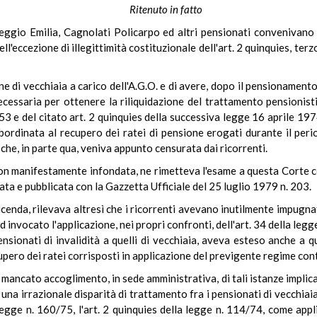
Ritenuto in fatto
Reggio Emilia, Cagnolati Policarpo ed altri pensionati convenivano in
l'eccezione di illegittimità costituzionale dell'art. 2 quinquies, ter
ne di vecchiaia a carico dell'A.G.O. e di avere, dopo il pensionamento
ecessaria per ottenere la riliquidazione del trattamento pensionisti
53 e del citato art. 2 quinquies della successiva legge 16 aprile 197
ubordinata al recupero dei ratei di pensione erogati durante il pe
che, in parte qua, veniva appunto censurata dai ricorrenti.
 non manifestamente infondata, ne rimetteva l'esame a questa Corte
ata e pubblicata con la Gazzetta Ufficiale del 25 luglio 1979 n. 203.
vicenda, rilevava altresì che i ricorrenti avevano inutilmente impugn
d invocato l'applicazione, nei propri confronti, dell'art. 34 della le
pensionati di invalidità a quelli di vecchiaia, aveva esteso anche a qu
upero dei ratei corrisposti in applicazione del previgente regime con
l mancato accoglimento, in sede amministrativa, di tali istanze implicav
na irrazionale disparità di trattamento fra i pensionati di vecchiaia 
gge n. 160/75, l'art. 2 quinquies della legge n. 114/74, come appl