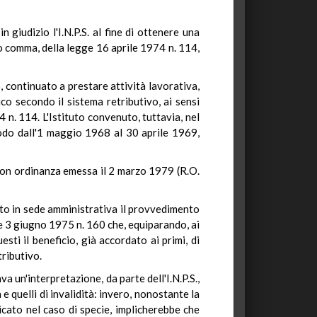
 giudizio l'I.N.P.S. al fine di ottenere una
zo comma, della legge 16 aprile 1974 n. 114,
, continuato a prestare attività lavorativa,
co secondo il sistema retributivo, ai sensi
4 n. 114. L'Istituto convenuto, tuttavia, nel
riodo dall'1 maggio 1968 al 30 aprile 1969,
 con ordinanza emessa il 2 marzo 1979 (R.O.
ato in sede amministrativa il provvedimento
gge 3 giugno 1975 n. 160 che, equiparando, ai
esti il beneficio, già accordato ai primi, di
tributivo.
a un'interpretazione, da parte dell'I.N.P.S.,
e quelli di invalidità: invero, nonostante la
icato nel caso di specie, implicherebbe che