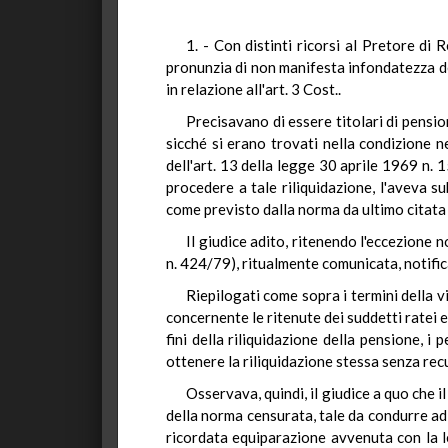
1. - Con distinti ricorsi al Pretore di 
pronunzia di non manifesta infondatezza del
in relazione all'art. 3 Cost..
Precisavano di essere titolari di pensio
sicché si erano trovati nella condizione n
dell'art. 13 della legge 30 aprile 1969 n. 1
procedere a tale riliquidazione, l'aveva s
come previsto dalla norma da ultimo citata 
Il giudice adito, ritenendo l'eccezione
n. 424/79), ritualmente comunicata, notific
Riepilogati come sopra i termini della 
concernente le ritenute dei suddetti ratei e
fini della riliquidazione della pensione, i 
ottenere la riliquidazione stessa senza rec
Osservava, quindi, il giudice a quo che i
della norma censurata, tale da condurre ad u
ricordata equiparazione avvenuta con la le