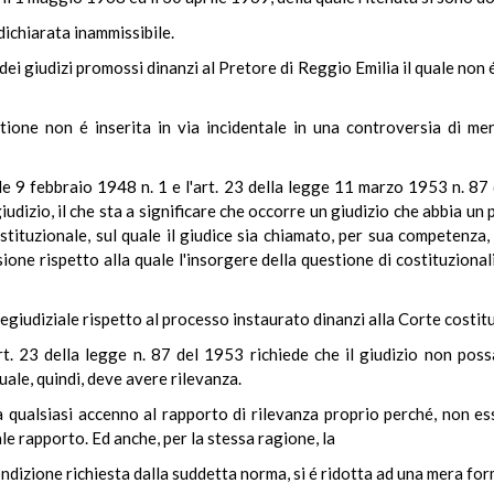
dichiarata inammissibile.
 dei giudizi promossi dinanzi al Pretore di Reggio Emilia il quale no
estione non é inserita in via incidentale in una controversia di 
nale 9 febbraio 1948 n. 1 e l'art. 23 della legge 11 marzo 1953 n. 87
giudizio, il che sta a significare che occorre un giudizio che abbia u
costituzionale, sul quale il giudice sia chiamato, per sua competenz
one rispetto alla quale l'insorgere della questione di costituziona
 pregiudiziale rispetto al processo instaurato dinanzi alla Corte costit
rt. 23 della legge n. 87 del 1953 richiede che il giudizio non pos
uale, quindi, deve avere rilevanza.
 qualsiasi accenno al rapporto di rilevanza proprio perché, non es
ale rapporto. Ed anche, per la stessa ragione, la
ondizione richiesta dalla suddetta norma, si é ridotta ad una mera for