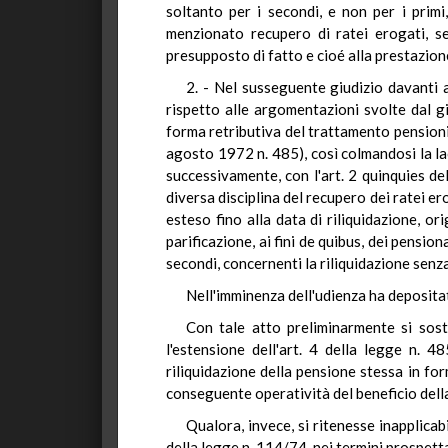
soltanto per i secondi, e non per i primi
menzionato recupero di ratei erogati, se
presupposto di fatto e cioé alla prestazione
2. - Nel susseguente giudizio davanti 
rispetto alle argomentazioni svolte dal gi
forma retributiva del trattamento pensionis
agosto 1972 n. 485), così colmandosi la lac
successivamente, con l'art. 2 quinquies de
diversa disciplina del recupero dei ratei e
esteso fino alla data di riliquidazione, or
parificazione, ai fini de quibus, dei pensiona
secondi, concernenti la riliquidazione senza
Nell'imminenza dell'udienza ha depositat
Con tale atto preliminarmente si sosti
l'estensione dell'art. 4 della legge n. 4
riliquidazione della pensione stessa in for
conseguente operatività del beneficio della
Qualora, invece, si ritenesse inapplicabi
della legge n. 114/74, nei termini prospetta