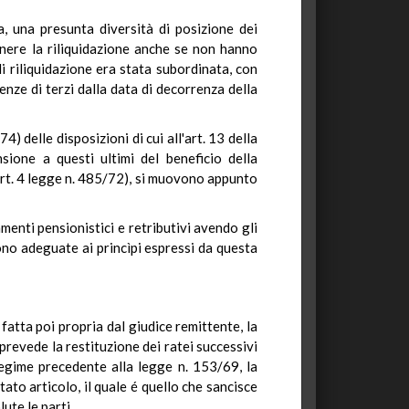
, una presunta diversità di posizione dei
tenere la riliquidazione anche se non hanno
di riliquidazione era stata subordinata, con
denze di terzi dalla data di decorrenza della
) delle disposizioni di cui all'art. 13 della
sione a questi ultimi del beneficio della
(art. 4 legge n. 485/72), si muovono appunto
menti pensionistici e retributivi avendo gli
 sono adeguate ai princìpi espressi da questa
 fatta poi propria dal giudice remittente, la
prevede la restituzione dei ratei successivi
regime precedente alla legge n. 153/69, la
ato articolo, il quale é quello che sancisce
ute le parti.