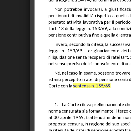
Non potrebbe invocarsi, a giustificazi
pensionati di invalidità rispetto a quelli
prestato attività lavorativa per il periodo
l'art. 13 della legge n. 153/69, alla condiz
pensione contributiva fino a quella di entra
Invero, secondo la difesa, la successiva 
legge n. 153/69 - originariamente dettat
riliquidazione senza recupero di ratei (art
nel senso preciso del riconoscimento di una 
Né, nel caso in esame, possono trovare a
istanti percepito i ratei di pensione contri
Corte con la
sentenza n. 155/69
.
1. - La Corte rileva preliminarmente che
norma censurata sia formalmente il terzo co
al 30 aprile 1969, trattenuti in definizi
proposta censura, in ragione del suo specif
la ritenuta dei ratei di pensione erogati fra