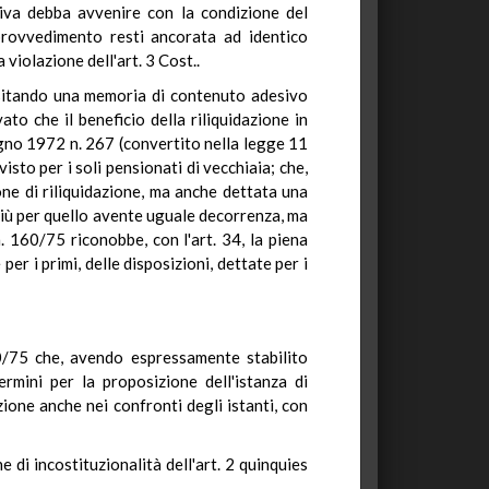
utiva debba avvenire con la condizione del
 provvedimento resti ancorata ad identico
violazione dell'art. 3 Cost..
positando una memoria di contenuto adesivo
to che il beneficio della riliquidazione in
iugno 1972 n. 267 (convertito nella legge 11
sto per i soli pensionati di vecchiaia; che,
one di riliquidazione, ma anche dettata una
 più per quello avente uguale decorrenza, ma
n. 160/75 riconobbe, con l'art. 34, la piena
 per i primi, delle disposizioni, dettate per i
160/75 che, avendo espressamente stabilito
ermini per la proposizione dell'istanza di
zione anche nei confronti degli istanti, con
e di incostituzionalità dell'art. 2 quinquies