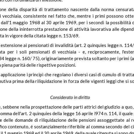
one della disparità di trattamento nascente dalla norma censurata
 di vecchiaia, consistente nel fatto che, mentre i primi possono ot
 dall'1 maggio 1968 al 30 aprile 1969, per i secondi la possibilità 
ione della ininterrotta prestazione di attività lavorativa alle dipen
ta in vigore della citata legge n. 153/69.
estensione ai pensionati di invalidità (art. 2 quinquies legge n. 114/74
a per i soli pensionati di vecchiaia - e, reciprocamente, l'esten
. 34 legge n. 160/ 75), originariamente prevista soltanto per i primi 
piena parità delle rispettive posizioni.
pplicazione i princìpi che regolano i diversi casi di cumulo di tratta
butiva prima della riliquidazione in forza delle vigenti leggi che si
Considerato in diritto
, sebbene nella prospettazione delle parti attrici del giudizio a quo,
mma dell'art. 2 quinquies della legge 16 aprile l974 n. 114, il quale 
one delle domande di riliquidazione delle pensioni assoggettate al 
ico contenuto, é sostanzialmente riferibile al comma secondo del cit
 il 1 maggio 1968 ed il 30 aprile 1969, della quale ritenuta si sono dol