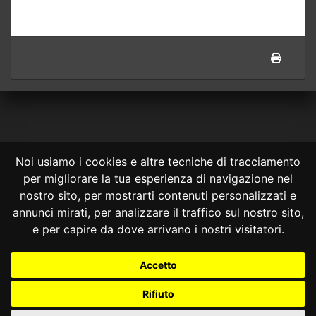
Noi usiamo i cookies e altre tecniche di tracciamento
per migliorare la tua esperienza di navigazione nel
CONSULTA ONLINE DAL 1995 -
NOTE LEGALI
nostro sito, per mostrarti contenuti personalizzati e
annunci mirati, per analizzare il traffico sul nostro sito,
Consulta OnLine non ha prodotto e non è responsabile per i contenuti e
le informazioni legali di siti collegati.
e per capire da dove arrivano i nostri visitatori.
La consultazione di questi o del materiale contenuto nel sito non
costituisce una relazione di consulenza legale.
Accetto
Nessuno deve confidare o agire in base alle informazioni disponibili in
questo sito senza una consulenza legale professionale.
Rifiuto
info@giurcost.org
|
Giurisprudenza Costituzionale
|