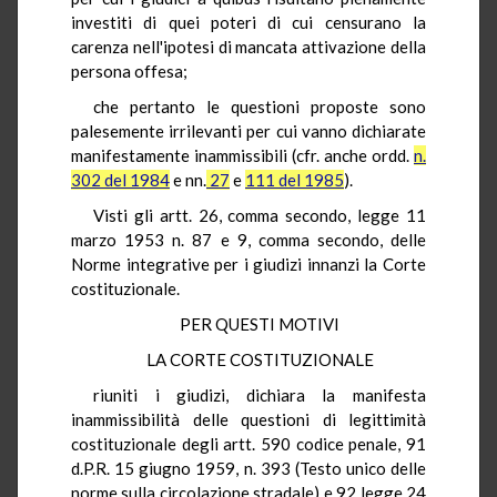
investiti di quei poteri di cui censurano la
carenza nell'ipotesi di mancata attivazione della
persona offesa;
che pertanto le questioni proposte sono
palesemente irrilevanti per cui vanno dichiarate
manifestamente inammissibili (cfr. anche ordd.
n.
302 del 1984
e nn.
27
e
111 del 1985
).
Visti gli artt. 26, comma secondo, legge 11
marzo 1953 n. 87 e 9, comma secondo, delle
Norme integrative per i giudizi innanzi la Corte
costituzionale.
PER QUESTI MOTIVI
LA CORTE COSTITUZIONALE
riuniti i giudizi, dichiara la manifesta
inammissibilità delle questioni di legittimità
costituzionale degli artt. 590 codice penale, 91
d.P.R. 15 giugno 1959, n. 393 (Testo unico delle
norme sulla circolazione stradale) e 92 legge 24