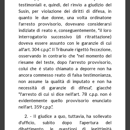
testimoniali e, quindi, del rinvio a giudizio del
Susin, per violazione dei diritti di difesa, in
quanto le due donne, una volta ordinatone
l'arresto provvisorio, dovevano considerarsi
indiziate di reato e, conseguentemente, "il loro
interrogatorio successivo (di ritrattazione)
doveva essere assunto con le garanzie di cui
all'art. 304 c.p.p.". Il Tribunale rigettò l'eccezione,
osservando in contrario che "nel momento del
riesame del teste, dopo l'arresto provvisorio,
colui che é stato chiamato a deporre non ha
ancora commesso reato di falsa testimonianza,
non assume la qualità di imputato e non ha
necessità di garanzie di difesa", giacché
"l'arresto di cui si dice nell'art. 78 c.p.p. non é
evidentemente quello provvisorio enunciato
nell'art. 359 c.p.p.".
2. - Il giudice a quo, tuttavia, ha sollevato
d'ufficio, subito dopo l'apertura del
dibattimento, le questioni di legittimità