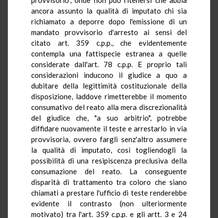
ancora assunto la qualità di imputato chi sia
richiamato a deporre dopo l'emissione di un
mandato provvisorio d'arresto ai sensi del
citato art. 359 c.p.p., che evidentemente
contempla una fattispecie estranea a quelle
considerate dall'art. 78 c.p.p. E proprio tali
considerazioni inducono il giudice a quo a
dubitare della legittimità costituzionale della
disposizione, laddove rimetterebbe il momento
consumativo del reato alla mera discrezionalità
del giudice che, "a suo arbitrio", potrebbe
diffidare nuovamente il teste e arrestarlo in via
provvisoria, ovvero fargli senz'altro assumere
la qualità di imputato, così togliendogli la
possibilità di una resipiscenza preclusiva della
consumazione del reato. La conseguente
disparità di trattamento tra coloro che siano
chiamati a prestare l'ufficio di teste renderebbe
evidente il contrasto (non ulteriormente
motivato) tra l'art. 359 c.p.p. e gli artt. 3 e 24