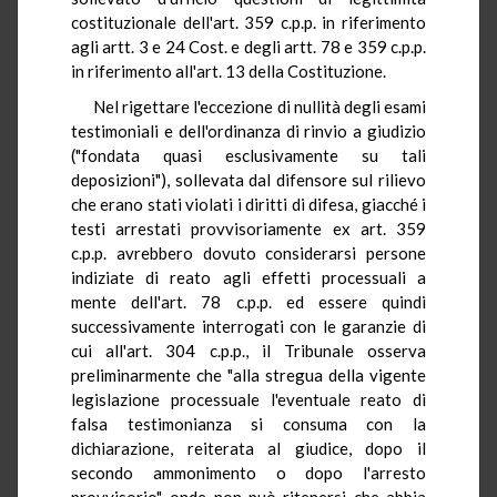
costituzionale dell'art. 359 c.p.p. in riferimento
agli artt. 3 e 24 Cost. e degli artt. 78 e 359 c.p.p.
in riferimento all'art. 13 della Costituzione.
Nel rigettare l'eccezione di nullità degli esami
testimoniali e dell'ordinanza di rinvio a giudizio
("fondata quasi esclusivamente su tali
deposizioni"), sollevata dal difensore sul rilievo
che erano stati violati i diritti di difesa, giacché i
testi arrestati provvisoriamente ex art. 359
c.p.p. avrebbero dovuto considerarsi persone
indiziate di reato agli effetti processuali a
mente dell'art. 78 c.p.p. ed essere quindi
successivamente interrogati con le garanzie di
cui all'art. 304 c.p.p., il Tribunale osserva
preliminarmente che "alla stregua della vigente
legislazione processuale l'eventuale reato di
falsa testimonianza si consuma con la
dichiarazione, reiterata al giudice, dopo il
secondo ammonimento o dopo l'arresto
provvisorio", onde non può ritenersi che abbia