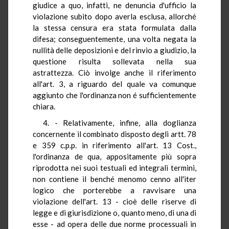
giudice a quo, infatti, ne denuncia d'ufficio la
violazione subito dopo averla esclusa, allorché
la stessa censura era stata formulata dalla
difesa; conseguentemente, una volta negata la
nullità delle deposizioni e del rinvio a giudizio, la
questione risulta sollevata nella sua
astrattezza. Ciò involge anche il riferimento
all'art. 3, a riguardo del quale va comunque
aggiunto che l'ordinanza non é sufficientemente
chiara.
4. - Relativamente, infine, alla doglianza
concernente il combinato disposto degli artt. 78
e 359 c.p.p. in riferimento all'art. 13 Cost.,
l'ordinanza de qua, appositamente più sopra
riprodotta nei suoi testuali ed integrali termini,
non contiene il benché menomo cenno all'iter
logico che porterebbe a ravvisare una
violazione dell'art. 13 - cioè delle riserve di
legge e di giurisdizione o, quanto meno, di una di
esse - ad opera delle due norme processuali in