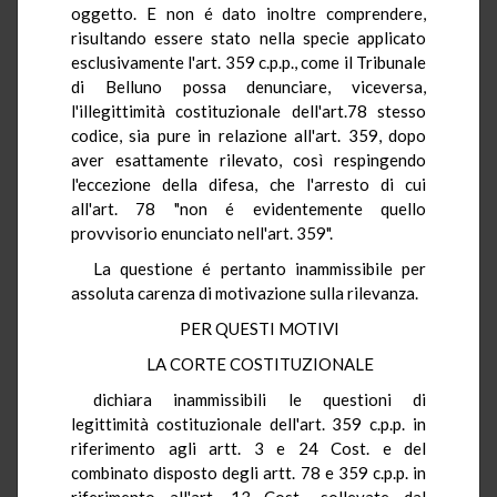
oggetto. E non é dato inoltre comprendere,
risultando essere stato nella specie applicato
esclusivamente l'art. 359 c.p.p., come il Tribunale
di Belluno possa denunciare, viceversa,
l'illegittimità costituzionale dell'art.78 stesso
codice, sia pure in relazione all'art. 359, dopo
aver esattamente rilevato, così respingendo
l'eccezione della difesa, che l'arresto di cui
all'art. 78 "non é evidentemente quello
provvisorio enunciato nell'art. 359".
La questione é pertanto inammissibile per
assoluta carenza di motivazione sulla rilevanza.
PER QUESTI MOTIVI
LA CORTE COSTITUZIONALE
dichiara inammissibili le questioni di
legittimità costituzionale dell'art. 359 c.p.p. in
riferimento agli artt. 3 e 24 Cost. e del
combinato disposto degli artt. 78 e 359 c.p.p. in
riferimento all'art. 13 Cost., sollevate dal