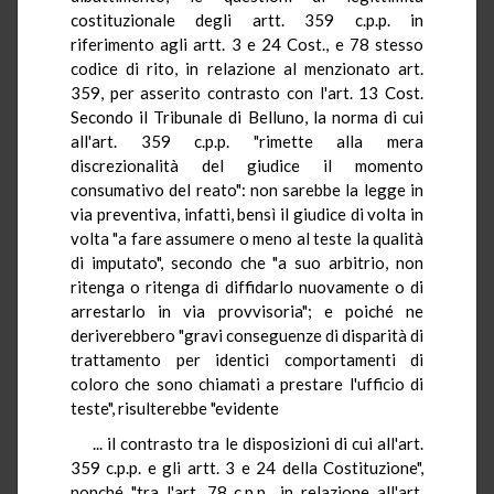
costituzionale degli artt. 359 c.p.p. in
riferimento agli artt. 3 e 24 Cost., e 78 stesso
codice di rito, in relazione al menzionato art.
359, per asserito contrasto con l'art. 13 Cost.
Secondo il Tribunale di Belluno, la norma di cui
all'art. 359 c.p.p. "rimette alla mera
discrezionalità del giudice il momento
consumativo del reato": non sarebbe la legge in
via preventiva, infatti, bensì il giudice di volta in
volta "a fare assumere o meno al teste la qualità
di imputato", secondo che "a suo arbitrio, non
ritenga o ritenga di diffidarlo nuovamente o di
arrestarlo in via provvisoria"; e poiché ne
deriverebbero "gravi conseguenze di disparità di
trattamento per identici comportamenti di
coloro che sono chiamati a prestare l'ufficio di
teste", risulterebbe "evidente
... il contrasto tra le disposizioni di cui all'art.
359 c.p.p. e gli artt. 3 e 24 della Costituzione",
nonché "tra l'art. 78 c.p.p., in relazione all'art.