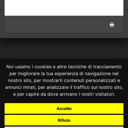
Noi usiamo i cookies e altre tecniche di tracciamento
per migliorare la tua esperienza di navigazione nel
CONSULTA ONLINE DAL 1995 -
NOTE LEGALI
nostro sito, per mostrarti contenuti personalizzati e
annunci mirati, per analizzare il traffico sul nostro sito,
Consulta OnLine non ha prodotto e non è responsabile per i contenuti e
le informazioni legali di siti collegati.
e per capire da dove arrivano i nostri visitatori.
La consultazione di questi o del materiale contenuto nel sito non
costituisce una relazione di consulenza legale.
Accetto
Nessuno deve confidare o agire in base alle informazioni disponibili in
questo sito senza una consulenza legale professionale.
Rifiuto
info@giurcost.org
|
Giurisprudenza Costituzionale
|