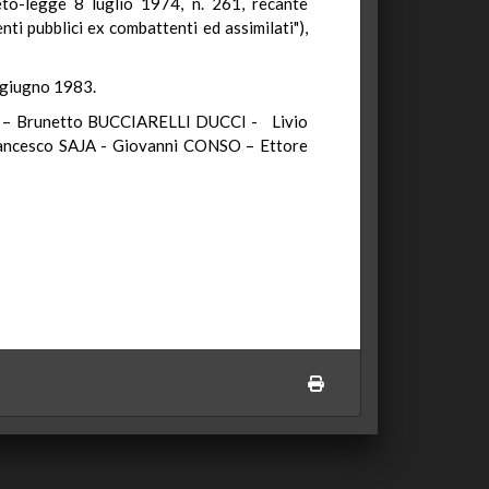
eto-legge 8 luglio 1974, n. 261, recante
ti pubblici ex combattenti ed assimilati"),
8 giugno 1983.
 – Brunetto BUCCIARELLI DUCCI - Livio
ncesco SAJA - Giovanni CONSO – Ettore