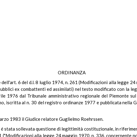
ORDINANZA
le dell'art. 6 del d.l. 8 luglio 1974, n. 261 (Modificazioni alla legg
pubblici ex combattenti ed assimilati) nel testo modificato con la 
ile 1976 dal Tribunale amministrativo regionale del Piemonte su
no, iscritta al n. 30 del registro ordinanze 1977 e pubblicata nella G
 marzo 1983 il Giudice relatore Guglielmo Roehrssen.
é stata sollevata questione di legittimità costituzionale, in riferiment
261 ("Modificazioni alla legge 24 maggio 1970, n. 336, concernente n