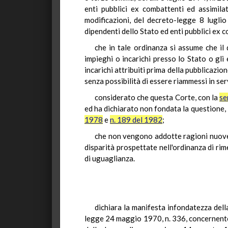
enti pubblici ex combattenti ed assimil
modificazioni, del decreto-legge 8 lugl
dipendenti dello Stato ed enti pubblici ex c
che in tale ordinanza si assume che il 
impieghi o incarichi presso lo Stato o gli
incarichi attribuiti prima della pubblicazi
senza possibilità di essere riammessi in ser
considerato che questa Corte, con la
se
ed ha dichiarato non fondata la questione,
1978
e
n. 189 del 1982
;
che non vengono addotte ragioni nuove ch
disparità prospettate nell'ordinanza di ri
di uguaglianza.
dichiara la manifesta infondatezza della
legge 24 maggio 1970, n. 336, concernente 