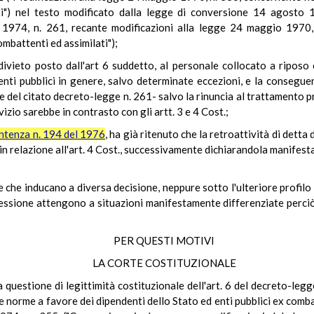
ati") nel testo modificato dalla legge di conversione 14 agosto 
io 1974, n. 261, recante modificazioni alla legge 24 maggio 1970
ombattenti ed assimilati");
divieto posto dall'art 6 suddetto, al personale collocato a riposo
 enti pubblici in genere, salvo determinate eccezioni, e la consegu
one del citato decreto-legge n. 261- salvo la rinuncia al trattamento 
vizio sarebbe in contrasto con gli artt. 3 e 4 Cost.;
ntenza n. 194 del 1976
, ha già ritenuto che la retroattività di detta
 in relazione all'art. 4 Cost., successivamente dichiarandola manifes
e inducano a diversa decisione, neppure sotto l'ulteriore profilo de
messione attengono a situazioni manifestamente differenziate perciò
PER QUESTI MOTIVI
LA CORTE COSTITUZIONALE
 questione di legittimità costituzionale dell'art. 6 del decreto-legg
norme a favore dei dipendenti dello Stato ed enti pubblici ex combat