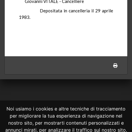
Giovanni VITALE - Cancelliere
Depositata in cancelleria il 29 aprile
1983.
Noi usiamo i cookies e altre tecniche di tracciamento
per migliorare la tua esperienza di navigazione nel
CONSULTA ONLINE DAL 1995 -
NOTE LEGALI
nostro sito, per mostrarti contenuti personalizzati e
annunci mirati, per analizzare il traffico sul nostro sito,
Consulta OnLine non ha prodotto e non è responsabile per i contenuti e