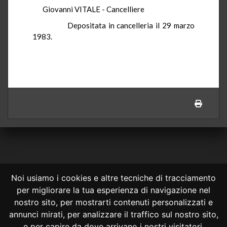
Giovanni VITALE - Cancelliere
Depositata in cancelleria il 29 marzo
1983.
Noi usiamo i cookies e altre tecniche di tracciamento
per migliorare la tua esperienza di navigazione nel
CONSULTA ONLINE DAL 1995 -
NOTE LEGALI
nostro sito, per mostrarti contenuti personalizzati e
annunci mirati, per analizzare il traffico sul nostro sito,
Consulta OnLine non ha prodotto e non è responsabile per i contenuti e
le informazioni legali di siti collegati.
e per capire da dove arrivano i nostri visitatori.