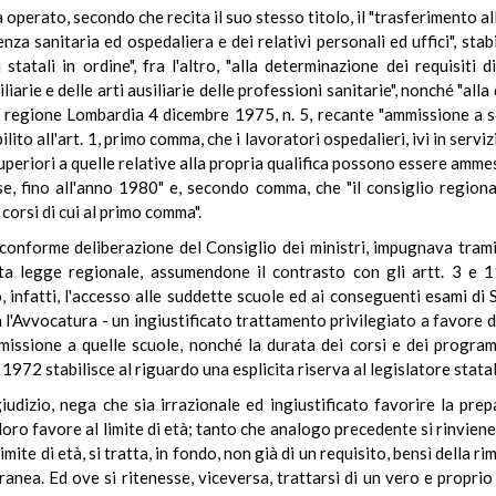
ha operato, secondo che recita il suo stesso titolo, il "trasferimento a
nza sanitaria ed ospedaliera e dei relativi personali ed uffici", stabil
tatali in ordine", fra l'altro, "alla determinazione dei requisiti d
siliarie e delle arti ausiliarie delle professioni sanitarie", nonché "a
 regione Lombardia 4 dicembre 1975, n. 5, recante "ammissione a sc
ilito all'art. 1, primo comma, che i lavoratori ospedalieri, ivi in servi
riori a quelle relative alla propria qualifica possono essere ammessi,
esse, fino all'anno 1980" e, secondo comma, che "il consiglio region
corsi di cui al primo comma".
a conforme deliberazione del Consiglio dei ministri, impugnava trami
legge regionale, assumendone il contrasto con gli artt. 3 e 117 
 infatti, l'accesso alle suddette scuole ed ai conseguenti esami di S
l'Avvocatura - un ingiustificato trattamento privilegiato a favore di 
ammissione a quelle scuole, nonché la durata dei corsi e dei progr
del 1972 stabilisce al riguardo una esplicita riserva al legislatore stata
iudizio, nega che sia irrazionale ed ingiustificato favorire la pr
oro favore al limite di età; tanto che analogo precedente si rinviene,
mite di età, si tratta, in fondo, non già di un requisito, bensì della rim
ranea. Ed ove si ritenesse, viceversa, trattarsi di un vero e proprio 