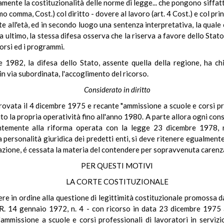
nte la costituzionalità delle norme di legge... che pongono siffatti l
o comma, Cost.) col diritto - dovere al lavoro (art. 4 Cost.) e col pri
 all'età, ed in secondo luogo una sentenza interpretativa, la quale 
 Da ultimo, la stessa difesa osserva che la riserva a favore dello Sta
orsi ed i programmi.
e 1982, la difesa dello Stato, assente quella della regione, ha chie
in via subordinata, l'accoglimento del ricorso.
Considerato in diritto
ovata il 4 dicembre 1975 e recante "ammissione a scuole e corsi pro
ito la propria operatività fino all'anno 1980. A parte allora ogni con
ntemente alla riforma operata con la legge 23 dicembre 1978, n. 
a personalità giuridica dei predetti enti, si deve ritenere egualment
azione, é cessata la materia del contendere per sopravvenuta carenza 
PER QUESTI MOTIVI
LA CORTE COSTITUZIONALE
re in ordine alla questione di legittimità costituzionale promossa d
 d.P.R. 14 gennaio 1972, n. 4 - con ricorso in data 23 dicembre 19
ammissione a scuole e corsi professionali di lavoratori in servizio