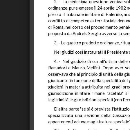
2. - La medesima questione veniva soll
ordinanze, pure emesse il 24 aprile 1982 ne
presso il Tribunale militare di Palermo, ai s
conflitto di competenza territoriale denunci
di Roma, nel corso del procedimento penale
proposto da Andreis Sergio avverso la sent
3. - Le quattro predette ordinanze, ritu
Nei giudizi così instaurati il Presidente
4. - Nel giudizio di cui all'ultima del
Ramadori e Mauro Mellini. Dopo aver sost
osservava che al principio di unità della gi
giudicante in funzione della specialità del
giudichi in materia attribuita nei gradi pr
giurisdizione militare rimane "acefala" s
legittimità le giurisdizioni speciali (con l'
D'altra parte "se si é prevista l'istituz
specializzata una sezione della Cassazio
appartenenti ad una magistratura speciale". 