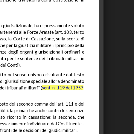
to giurisdizionale, ha espressamente voluto
partenenti alle Forze Armate (art. 103, terzo
so, la Corte di Cassazione, sulla scorta di
 per la giustizia militare, il principio della
nze degli organi giurisdizionali ordinari e
ta per le sentenze dei Tribunali militari in
 dei Conti).
etto nel senso univoco risultante dal testo
o di giurisdizione speciale allora denominato
i tribunali militari" (
sent. n. 119 del 1957
,
posto del secondo comma dell'art. 111 e del
bili: la prima, che anche contro le sentenze
sso ricorso in cassazione; la seconda, che
cessariamente individuato dal Costituente -
onti delle decisioni dei giudici militari.