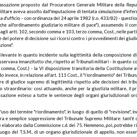
cassazione proposto dal Procuratore Generale Militare della Repub
litare aveva assolto dall'imputazione di tentata simulazione d'inferm
d'ufficio - con ordinanza del 24 aprile 1982 (r.o. 433/82) - question
he all'ordinamento giudiziario militare di pace"), assumendo il con
e agli artt. 102, secondo comma e 103, terzo comma, Cost., nelle part
 del potere di decisione sui ricorsi contro i provvedimenti dei giudic
zione".
levante in quanto incidente sulla legittimità della composizione d
servava innanzitutto che, rispetto ai Tribunali militari - in quanto c
o comma, Cost.) - la VI disposizione transitoria della Costituzione a
o invece, in relazione all'art. 111 Cost., il "riordinamento" del Tribun
ere di giudice supremo di legittimità rispetto alle decisioni dei trib
straordinario: così attuando, anche per la giustizia militare, il pri
ssazione esteso a tutte le sentenze degli organi giurisdizionali or
'uso del termine "riordinamento", in luogo di quello di "revisione", i
ura e semplice soppressione del Tribunale Supremo Militare: tant'é 
e elaborato dalla Commissione c.d. dei 75. Nemmeno, poi, potrebbe rit
n luogo del T.S.M., di un organo giurisdizionale di appello, non esse