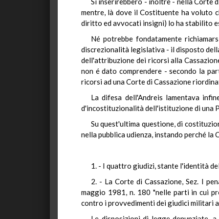
Si inserirebbero - inoltre - nella Corte
mentre, là dove il Costituente ha voluto c
diritto ed avvocati insigni) lo ha stabilito
Né potrebbe fondatamente richiamarsi, 
discrezionalità legislativa - il disposto de
dell'attribuzione dei ricorsi alla Cassazion
non é dato comprendere - secondo la parte
ricorsi ad una Corte di Cassazione riordina
La difesa dell'Andreis lamentava infi
d'incostituzionalità dell'istituzione di un
Su quest'ultima questione, di costituzion
nella pubblica udienza, instando perché la C
1. - I quattro giudizi, stante l'identità 
2. - La Corte di Cassazione, Sez. I pen
maggio 1981, n. 180 "nelle parti in cui p
contro i provvedimenti dei giudici militari 
Le disposizioni di legge denunziate, a 