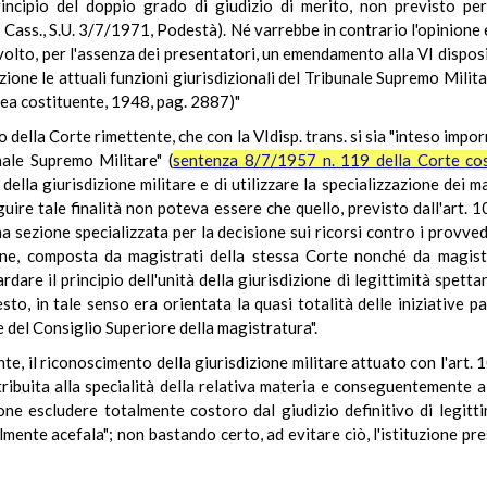
 principio del doppio grado di giudizio di merito, non previsto pe
; Cass., S.U. 3/7/1971, Podestà). Né varrebbe in contrario l'opinion
olto, per l'assenza dei presentatori, un emendamento alla VI disposiz
ione le attuali funzioni giurisdizionali del Tribunale Supremo Milita
lea costituente, 1948, pag. 2887)"
 della Corte rimettente, che con la VIdisp. trans. si sia "inteso impo
nale Supremo Militare" (
sentenza 8/7/1957 n. 119 della Corte cos
ella giurisdizione militare e di utilizzare la specializzazione dei m
eguire tale finalità non poteva essere che quello, previsto dall'art. 
a sezione specializzata per la decisione sui ricorsi contro i provvedi
ne, composta da magistrati della stessa Corte nonché da magistr
dare il principio dell'unità della giurisdizione di legittimità spetta
o, in tale senso era orientata la quasi totalità delle iniziative pa
e del Consiglio Superiore della magistratura".
te, il riconoscimento della giurisdizione militare attuato con l'art.
ribuita alla specialità della relativa materia e conseguentemente all
ne escludere totalmente costoro dal giudizio definitivo di legittimi
almente acefala"; non bastando certo, ad evitare ciò, l'istituzione pr