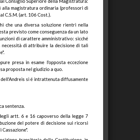
 dal Consiglio Superiore della Magistratura:
 alla magistratura ordinaria (professori di
l C.S.M. (art. 106 Cost.).
i che una diversa soluzione rientri nella
a questa previsto come conseguenza da un lato
 funzioni di carattere amministrativo: sicché
cessità di attribuire la decisione di tali
e".
eppure presa in esame l'opposta eccezione
ssa proposta nel giudizio a quo.
a dell'Andreis si é intrattenuta diffusamente
ica sentenza.
 degli artt. 6 e 16 capoverso della legge 7
uzione del potere di decisione sui ricorsi
i Cassazione".
osizione transitoria della Costituzione, in