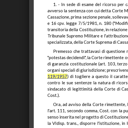
1. - In sede di esame del ricorso per 
avverso la sentenza con cui detta Corte Mi
Cassazione, prima sezione penale, sollevava 
e 16 cpv. legge 7/5/1981, n. 180 ("Modific
transitoria della Costituzione, in relazion
Tribunale Supremo Militare e l'attribuzione
specializzata, della Corte Suprema di Cassa
Premesso che trattavasi di questione ri
"potestas decidendi", la Corte rimettente os
di garanzia costituzionale (art. 103, terz
organi speciali di giurisdizione; prescrivend
119/1957
) di togliere a questo il caratt
contro le sue sentenze la natura di ricorso 
sindacato di legittimità della Corte di Ca
Cost.).
Ora, ad avviso della Corte rimettente, l
l'art. 111, secondo comma, Cost. con la p
senso inserita nel progetto di Costituzion
la VIdisp. trans., disporre l'istituzione, i