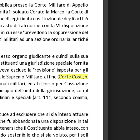
blica presso la Corte Militare di Appello
ità il soldato Coratella Marco, la Corte di
e di legittimità costituzionale degli artt. 6
trasto di tali norme con la VI disposizione
i in cui esse "prevedono la soppressione del
i militari ad una sezione ordinaria, anziché
i esso organo giudicante e quindi sulla sua
ostituenti una giurisdizione speciale fornita
veva escluso la "revisione" imposta per gli
ale Supremo Militare, al fine (
Corte Cost., n.
unali militari, ed al ricorso per Cassazione
ncipio dell'unità della giurisdizione, con il
dinari e speciali (art. 111, secondo comma,
nduce ad escludere che si sia inteso attuare
che fu abbandonata una disposizione in tal
enersi che il Costituente abbia inteso, con
ndo sostenibile che si sia voluto, per i soli