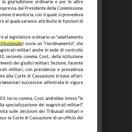
r la giurisdizione ordinaria e per le altre
e espressa dal Presidente della Commissione
ione transitoria, con il quale si prevedeva
re al quale saranno attribuite le funzioni di
rre al legislatore ordinario un "adattamento
tituzionale
) ossia un "riordinamento", che
agistrati militari anche in sede di controllo
102, secondo comma, Cost., della istituzione
menti dei giudici militari. Sezione, facente
ati militari, con presidenza e prevalenza
nte alla Corte di Cassazione in base all'art.
rlamentari successive all'entrata in vigore
 103, terzo comma, Cost. andrebbe inteso "in
a specializzazione dei magistrati militari".
tà sulle decisioni dei Tribunali militari e
esso la Corte di Cassazione di un ufficio del