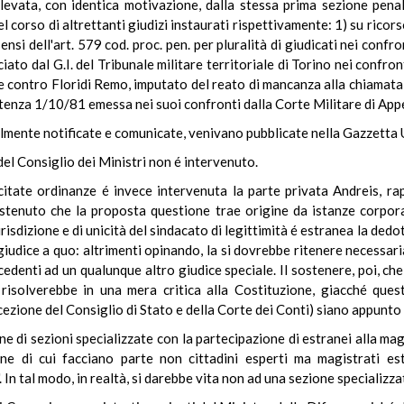
evata, con identica motivazione, dalla stessa prima sezione penal
l corso di altrettanti giudizi instaurati rispettivamente: 1) su ricor
ensi dell'art. 579 cod. proc. pen. per pluralità di giudicati nei confron
ato dal G.I. del Tribunale militare territoriale di Torino nei confronti
 contro Floridi Remo, imputato del reato di mancanza alla chiamata (
enza 1/10/81 emessa nei suoi confronti dalla Corte Militare di Appe
almente notificate e comunicate, venivano pubblicate nella Gazzetta U
 del Consiglio dei Ministri non é intervenuto.
le citate ordinanze é invece intervenuta la parte privata Andreis, r
enuto che la proposta questione trae origine da istanze corporati
urisdizione e di unicità del sindacato di legittimità é estranea la ded
 giudice a quo: altrimenti opinando, la si dovrebbe ritenere necessari
ecedenti ad un qualunque altro giudice speciale. Il sostenere, poi, ch
i risolverebbe in una mera critica alla Costituzione, giacché que
eccezione del Consiglio di Stato e della Corte dei Conti) siano appunto
ione di sezioni specializzate con la partecipazione di estranei alla m
ne di cui facciano parte non cittadini esperti ma magistrati es
In tal modo, in realtà, si darebbe vita non ad una sezione specializza