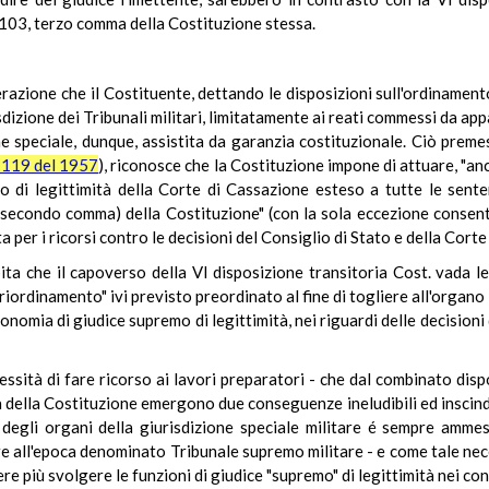
 103, terzo comma della Costituzione stessa.
derazione che il Costituente, dettando le disposizioni sull'ordinamen
dizione dei Tribunali militari, limitatamente ai reati commessi da ap
e speciale, dunque, assistita da garanzia costituzionale. Ciò premes
. 119 del 1957
), riconosce che la Costituzione impone di attuare, "anche
ato di legittimità della Corte di Cassazione esteso a tutte le sente
 (secondo comma) della Costituzione" (con la sola eccezione consenti
 per i ricorsi contro le decisioni del Consiglio di Stato e della Corte
bita che il capoverso della VI disposizione transitoria Cost. vada l
l "riordinamento" ivi previsto preordinato al fine di togliere all'organ
nomia di giudice supremo di legittimità, nei riguardi delle decisioni de
cessità di fare ricorso ai lavori preparatori - che dal combinato dis
 della Costituzione emergono due conseguenze ineludibili ed inscindi
 degli organi della giurisdizione speciale militare é sempre amme
tare all'epoca denominato Tribunale supremo militare - e come tale ne
 più svolgere le funzioni di giudice "supremo" di legittimità nei confr