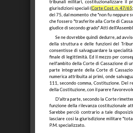
tribunali militari, costituzionalizzare il
giurisdizioni speciali (
Corte Cost. n. 47/65
dei 75, dal momento che "non fu neppure sv
che fossero "trasferite alla Corte di Cassaz
giudice di secondo grado" Atti dell'Assemb
Se ne dovrebbe quindi dedurre, ad avviso
della struttura e delle funzioni del Tribu
consentisse di salvaguardare la specialità d
finale di legittimità. Ed il mezzo per cons
nell'ambito della Corte di Cassazione di un
parte integrante della Corte di Cassazio
numerica attribuita ai primi, onde salvaguar
111, secondo comma, Costituzione. Del rest
della Costituzione, con il parere favorevol
D'altra parte, secondo la Corte rimetten
funzione della rilevanza costituzionale att
Sarebbe perciò contrario a tale disposizio
lasciare così la giurisdizione militare "tot
P.M. specializzato.