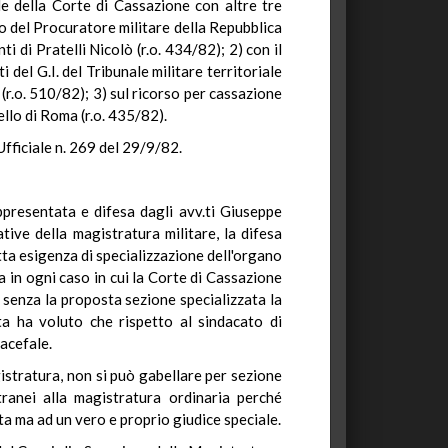
e della Corte di Cassazione con altre tre
so del Procuratore militare della Repubblica
ti di Pratelli Nicolò (r.o. 434/82); 2) con il
 del G.I. del Tribunale militare territoriale
r.o. 510/82); 3) sul ricorso per cassazione
llo di Roma (r.o. 435/82).
fficiale n. 269 del 29/9/82.
appresentata e difesa dagli avv.ti Giuseppe
ve della magistratura militare, la difesa
otta esigenza di specializzazione dell'organo
a in ogni caso in cui la Corte di Cassazione
e senza la proposta sezione specializzata la
sta ha voluto che rispetto al sindacato di
 acefale.
agistratura, non si può gabellare per sezione
tranei alla magistratura ordinaria perché
ta ma ad un vero e proprio giudice speciale.