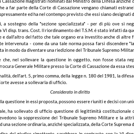
 di Cassazione magistrati nominati dal Ministro della Difesa anziché
he a far parte della Corte di Cassazione vengano chiamati estranei
 espressamente ed ha nel contempo previsto che essi siano designati da
a sostegno della "sezione specializzata" - per di più ove si negh
lla VI disp. trans. Cost. Il riordinamento del T.S.M. é stato infatti d
e e dall'altro del fatto che tale organo era investito anche di altre
 intervenuta - come da una tale norma possa farsi discendere "la ne
ta in modo da diventare una riedizione del Tribunale Supremo Militar
ne che, nel sollevare la questione in oggetto, non fosse stata n
a Procura Generale Militare presso la Corte di Cassazione da essa ste
alità, dell'art. 5, primo comma, della legge n. 180 del 1981, la difes
orte avesse a sollevarla di ufficio.
Considerato in diritto
della questione in essi proposta, possono essere riuniti e decisi con un
ale, ha sollevato di ufficio questione di legittimità costituzionale
revedono la soppressione del Tribunale Supremo Militare e la attrib
ad una sezione ordinaria, anziché specializzata, della Corte Suprema d
dire del giudice rimettente, sarebbero in contrasto con la VI disp