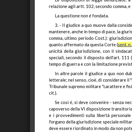
relazione agli artt. 102, secondo comma, e
La questione non é fondata.
3. - Il giudice a quo muove dalla consi
mantenere, anche in tempo di pace, la giuris
comma, ultimo periodo Cost.): giurisdizion
quanto affermato da questa Corte (
sent. n
unicità della giurisdizione, con il sindac
speciali, secondo il disposto dell'art. 111
tempo di guerra e con la limitazione prevista
In altre parole il giudice a quo non du
letterale; nel senso, cioè, di considerare i
Tribunale supremo militare "carattere e fisio
cit.).
Se così é, si deve convenire - senza ne
capoverso della VI disposizione transitoria
e i provvedimenti sulla libertà personale
l'organo della giurisdizione speciale mili
deve essere riordinato in modo da non potere