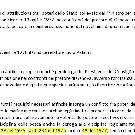
to di attribuzione tra i poteri dello Stato, sollevato dal Ministro per 
 con ricorso 13 aprile 1977, nei confronti del pretore di Genova, 
ta la pesca e la commercializzazione del novellame di qualunque spec
ovembre 1978 il Giudice relatore Livio Paladin.
ercantile, in proprio nonché per delega del Presidente del Consiglio 
ttribuzione nei confronti del pretore di Genova, avverso l'ordinanza 
l novellame di qualunque specie marina su tutto il territorio nazional
tutti i requisiti necessari affinché insorga un conflitto fra poteri de
per la marina mercantile sarebbe legittimato a proporre ricorso, da 
dichiarare definitivamente la volontà del potere esecutivo, in virtù 
sciplina della pesca anche in deroga alle discipline regolamenta
229 del 1975
;
sent. 231 del 1975
; ord. n.
49 del 1977
) renderebbe i