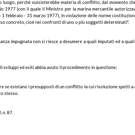
zo luogo, perché sussisterebbe materia di conflitto, dal momento c
io 1977 (con il quale il Ministro per la marina mercantile autorizzav
 1 febbraio - 31 marzo 1977), in violazione delle norme costituzional
so concreto, cioè nei confronti di uno o più soggetti determinati".
nanza impugnata non si riesce a desumere a quali imputati ed a quali 
li sviluppi ed esiti abbia avuto il procedimento in questione;
e se esistano i presupposti di un conflitto la cui risoluzione spetti a
to stesso.
, n. 87.