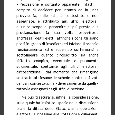
- l'eccezione é soltanto apparente. Infatti, il
compito di decidere per intanto ed in linea
provvisoria, sulle schede contestate e non
assegnate, é attribuito agli uffici elettorali
all'unico scopo di pervenire al più presto alla
proclamazione (a sua volta, provvisoria
anch'essa) degli eletti, affinché i consigli siano
posti in grado di insediarsi ed iniziare il proprio
funzionamento Ed é superfluo soffermarsi a
sottolineare quanto circoscritto sia anche
siffatto compito, eventuale e puramente
strumentale, spettante agli uffici elettorali
circoscrizionali, dal momento che rimangono
sottratte al riesame le schede contenenti voti
del pari contestati, ma - diversamente da quelli -
tuttavia assegnati dagli uffici di sezione.
Né può trascurarsi, infine, la considerazione,
sulla quale ha insistito, specie nella discussione
orale, la difesa dello Stato, che le operazioni
elettorali successive alle votazioni e culminanti