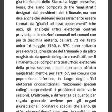
giurisdizionale dello Stato. La legge prescrive,
bensì, che siano composti di tre "magistrati",
designati dal presidente del tribunale, ma non
dice anche che debbano necessariamente essere
formati da "giudici ad esso appartenenti" (che
anzi, gli analoghi uffici elettorali centrali
previsti, per le elezioni comunali nei comuni con
più di diecimila abitanti, dall'art. 71 del testo
unico 16 maggio 1960, n. 570, sono soltanto
presieduti dal presidente del tribunale o da altro
magistrato da questo delegato e costituiti, per il
rimanente, dai componenti dell'ufficio elettorale
della prima sezione, i quali non sono affatto
magistrati; mentre, per l'art. 67, nei comuni con
popolazione inferiore, in luogo degli uffici
elettorali circoscrizionali, funzionano speciali
collegi comprendenti i presidenti delle varie
sezioni). D'altronde, a differenza da quanto per
regola generale avviene per gli organi
giurisdizionali, ordinari o speciali che siano, gli
uffici circoscrizionali constano, in realtà, di un