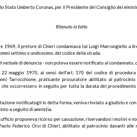
lo Stato Umberto Coronas, per il Presidente del Consiglio dei ministr
Ritenuto in fatto
 1969, il pretore di Chieri condannava tal Luigi Marrongiello a li
ommi settimo e undicesimo, del codice della strada.
l verbale di denuncia - non poteva essere notificato al condannato, ch
a 22 maggio 1970, ai sensi dell'art. 170 del codice di procedura
anni Tarrocchione, praticante procuratore abilitato al patrocinio
e che occorressero in seguito per tutta la durata del procediment
itazione notificatogli in detta forma, veniva rinviato a giudizio e c
into a seguito di amnistia.
 ufficio proponeva ricorso per cassazione, riservandosi i motivi e no
Paolo Federico Orsi di Chieri, abilitato al patrocinio davanti alle m