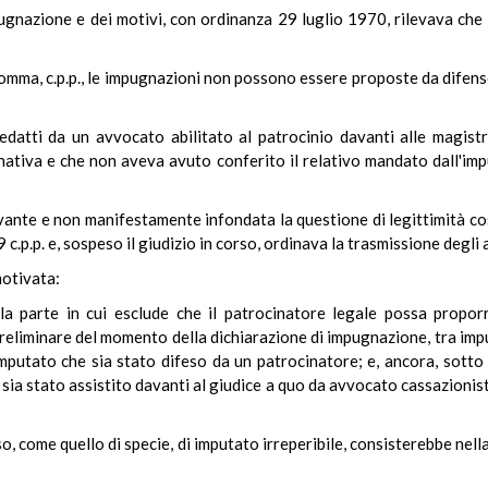
pugnazione e dei motivi, con ordinanza 29 luglio 1970, rilevava che 
o comma, c.p.p., le impugnazioni non possono essere proposte da difens
 redatti da un avvocato abilitato al patrocinio davanti alle magis
nativa e che non aveva avuto conferito il relativo mandato dall'imp
evante e non manifestamente infondata la questione di legittimità cost
9 c.p.p. e, sospeso il giudizio in corso, ordinava la trasmissione degli 
otivata:
lla parte in cui esclude che il patrocinatore legale possa propor
preliminare del momento della dichiarazione di impugnazione, tra impu
putato che sia stato difeso da un patrocinatore; e, ancora, sotto i
 sia stato assistito davanti al giudice a quo da avvocato cassazioni
so, come quello di specie, di imputato irreperibile, consisterebbe nella 