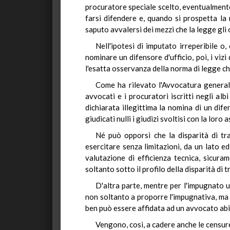
procuratore speciale scelto, eventualmente,
farsi difendere e, quando si prospetta la 
saputo avvalersi dei mezzi che la legge gl
Nell'ipotesi di imputato irreperibile 
nominare un difensore d'ufficio, poi, i viz
l'esatta osservanza della norma di legge che
Come ha rilevato l'Avvocatura generale 
avvocati e i procuratori iscritti negli al
dichiarata illegittima la nomina di un dif
giudicati nulli i giudizi svoltisi con la loro 
Né può opporsi che la disparità di tr
esercitare senza limitazioni, da un lato ed
valutazione di efficienza tecnica, sicuram
soltanto sotto il profilo della disparità di 
D'altra parte, mentre per l'impugnato u
non soltanto a proporre l'impugnativa, ma a
ben può essere affidata ad un avvocato abil
Vengono, così, a cadere anche le censure