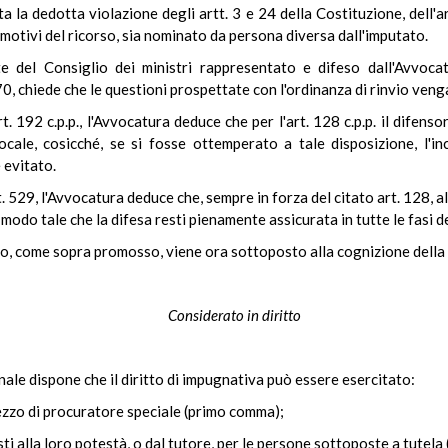
ta la dedotta violazione degli artt. 3 e 24 della Costituzione, dell'a
 motivi del ricorso, sia nominato da persona diversa dall'imputato.
te del Consiglio dei ministri rappresentato e difeso dall'Avvoca
0, chiede che le questioni prospettate con l'ordinanza di rinvio ven
t. 192 c.p.p., l'Avvocatura deduce che per l'art. 128 c.p.p. il difens
 locale, cosicché, se si fosse ottemperato a tale disposizione, l'
 evitato.
. 529, l'Avvocatura deduce che, sempre in forza del citato art. 128, al
 modo tale che la difesa resti pienamente assicurata in tutte le fasi 
zio, come sopra promosso, viene ora sottoposto alla cognizione della
Considerato in diritto
enale dispone che il diritto di impugnativa può essere esercitato:
ezzo di procuratore speciale (primo comma);
posti alla loro potestà, o dal tutore, per le persone sottoposte a tute