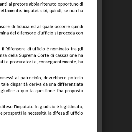
vanti al pretore abbia ritenuto opportuno di
rettamente: imputet sibi, quindi, se non ha
sore di fiducia ed al quale occorre quindi
omina del difensore d'ufficio si proceda con
il "difensore di ufficio é nominato tra gli
udenza della Suprema Corte di cassazione ha
ocati e procuratori e, conseguentemente, ha
ammessi al patrocinio, dovrebbero poterlo
é tale disparità deriva da una differenziata
il giudice a quo la questione l'ha proposta
ifeso l'imputato in giudizio é legittimato,
prospetti la necessità, la difesa di ufficio