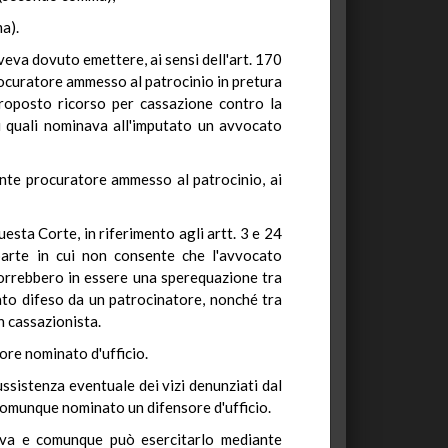
a).
aveva dovuto emettere, ai sensi dell'art. 170
 procuratore ammesso al patrocinio in pretura
proposto ricorso per cassazione contro la
ei quali nominava all'imputato un avvocato
ante procuratore ammesso al patrocinio, ai
esta Corte, in riferimento agli artt. 3 e 24
 parte in cui non consente che l'avvocato
porrebbero in essere una sperequazione tra
ato difeso da un patrocinatore, nonché tra
n cassazionista.
ore nominato d'ufficio.
sussistenza eventuale dei vizi denunziati dal
 comunque nominato un difensore d'ufficio.
ativa e comunque può esercitarlo mediante