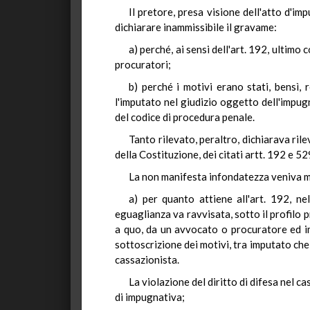
Il pretore, presa visione dell'atto d'im
dichiarare inammissibile il gravame:
a) perché, ai sensi dell'art. 192, ultim
procuratori;
b) perché i motivi erano stati, bensì,
l'imputato nel giudizio oggetto dell'impug
del codice di procedura penale.
Tanto rilevato, peraltro, dichiarava ril
della Costituzione, dei citati artt. 192 e 52
La non manifesta infondatezza veniva m
a) per quanto attiene all'art. 192, ne
eguaglianza va ravvisata, sotto il profilo 
a quo, da un avvocato o procuratore ed im
sottoscrizione dei motivi, tra imputato che
cassazionista.
La violazione del diritto di difesa nel ca
di impugnativa;