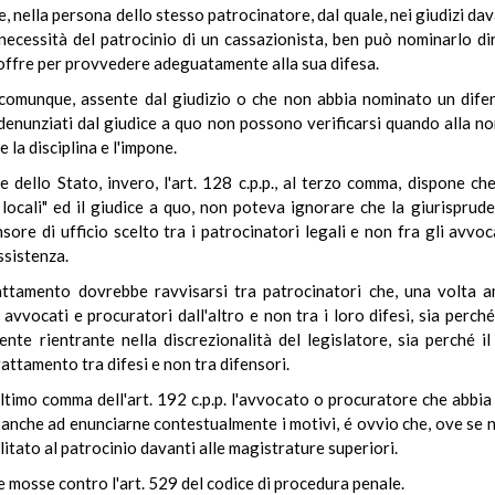
 nella persona dello stesso patrocinatore, dal quale, nei giudizi da
necessità del patrocinio di un cassazionista, ben può nominarlo di
i offre per provvedere adeguatamente alla sua difesa.
o, comunque, assente dal giudizio o che non abbia nominato un difen
i denunziati dal giudice a quo non possono verificarsi quando alla n
 la disciplina e l'impone.
dello Stato, invero, l'art. 128 c.p.p., al terzo comma, dispone che 
bi locali" ed il giudice a quo, non poteva ignorare che la giurispr
ensore di ufficio scelto tra i patrocinatori legali e non fra gli avv
assistenza.
attamento dovrebbe ravvisarsi tra patrocinatori che, una volta 
 avvocati e procuratori dall'altro e non tra i loro difesi, sia perch
ente rientrante nella discrezionalità del legislatore, sia perché 
trattamento tra difesi e non tra difensori.
ltimo comma dell'art. 192 c.p.p. l'avvocato o procuratore che abbia d
nche ad enunciarne contestualmente i motivi, é ovvio che, ove se ne 
itato al patrocinio davanti alle magistrature superiori.
 mosse contro l'art. 529 del codice di procedura penale.