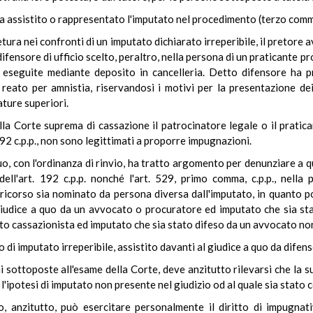
ha assistito o rappresentato l'imputato nel procedimento (terzo comm
etura nei confronti di un imputato dichiarato irreperibile, il pretore 
 difensore di ufficio scelto, peraltro, nella persona di un praticante
o eseguite mediante deposito in cancelleria. Detto difensore ha 
 reato per amnistia, riservandosi i motivi per la presentazione d
ature superiori.
la Corte suprema di cassazione il patrocinatore legale o il pratic
192 c.p.p., non sono legittimati a proporre impugnazioni.
o, con l'ordinanza di rinvio, ha tratto argomento per denunziare a qu
ell'art. 192 c.p.p. nonché l'art. 529, primo comma, c.p.p., nella
l ricorso sia nominato da persona diversa dall'imputato, in quanto 
giudice a quo da un avvocato o procuratore ed imputato che sia st
to cassazionista ed imputato che sia stato difeso da un avvocato no
di imputato irreperibile, assistito davanti al giudice a quo da difens
oni sottoposte all'esame della Corte, deve anzitutto rilevarsi che la 
l'ipotesi di imputato non presente nel giudizio od al quale sia stato
zio, anzitutto, può esercitare personalmente il diritto di impugn