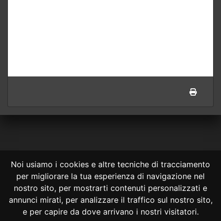
Noi usiamo i cookies e altre tecniche di tracciamento
per migliorare la tua esperienza di navigazione nel
CONSULTA ONLINE DAL 1995 -
NOTE LEGALI
nostro sito, per mostrarti contenuti personalizzati e
annunci mirati, per analizzare il traffico sul nostro sito,
Consulta OnLine non ha prodotto e non è responsabile per i contenuti e
le informazioni legali di siti collegati.
e per capire da dove arrivano i nostri visitatori.
La consultazione di questi o del materiale contenuto nel sito non