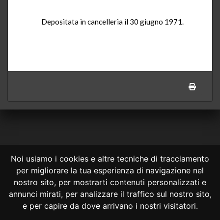
Depositata in cancelleria il 30 giugno 1971.
Noi usiamo i cookies e altre tecniche di tracciamento
per migliorare la tua esperienza di navigazione nel
CONSULTA ONLINE DAL 1995 -
NOTE LEGALI
nostro sito, per mostrarti contenuti personalizzati e
annunci mirati, per analizzare il traffico sul nostro sito,
Consulta OnLine non ha prodotto e non è responsabile per i contenuti e
le informazioni legali di siti collegati.
e per capire da dove arrivano i nostri visitatori.
La consultazione di questi o del materiale contenuto nel sito non