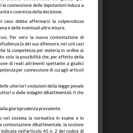
cui la connessione delle imputazioni induca a
 unità e coerenza della decisione.
nel caso debba affermarsi la colpevolezza
pena e delle eventuali altre misure.
orosi. Per vero la nuova contestazione di
'udienza (o del suo difensore, nei soli casi
o che la competenza per materia in ordine ai
 solo la possibilità che, per effetto della
one di reati altrimenti spettante a giudici
petenza per connessione di cui agli articoli
elle ulteriori violazioni della legge penale
tori o dalle indagini dibattimentali. Il che
i dalla giurisprudenza prevalente.
do nel sistema la normativa in esame e in
la contestazione dibattimentale, la nozione
ndicata nell'articolo 45 n. 2 del codice di