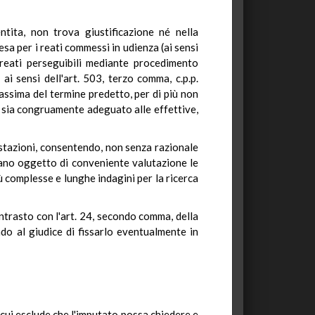
tita, non trova giustificazione né nella
sa per i reati commessi in udienza (ai sensi
 reati perseguibili mediante procedimento
ai sensi dell'art. 503, terzo comma, c.p.p.
massima del termine predetto, per di più non
to sia congruamente adeguato alle effettive,
testazioni, consentendo, non senza razionale
cano oggetto di conveniente valutazione le
iù complesse e lunghe indagini per la ricerca
ntrasto con l'art. 24, secondo comma, della
ndo al giudice di fissarlo eventualmente in
n cui esclude che l'imputato possa chiedere e