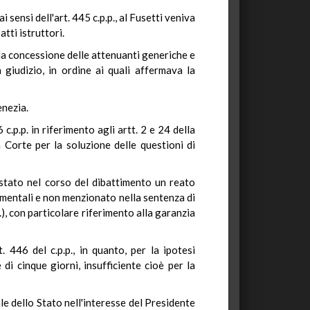
sensi dell'art. 445 c.p.p., al Fusetti veniva
tti istruttori.
la concessione delle attenuanti generiche e
a giudizio, in ordine ai quali affermava la
enezia.
c.p.p. in riferimento agli artt. 2 e 24 della
a Corte per la soluzione delle questioni di
testato neI corso del dibattimento un reato
imentali e non menzionato nella sentenza di
st.), con particolare riferimento alla garanzia
. 446 del c.p.p., in quanto, per la ipotesi
i cinque giorni, insufficiente cioè per la
le dello Stato nell'interesse del Presidente