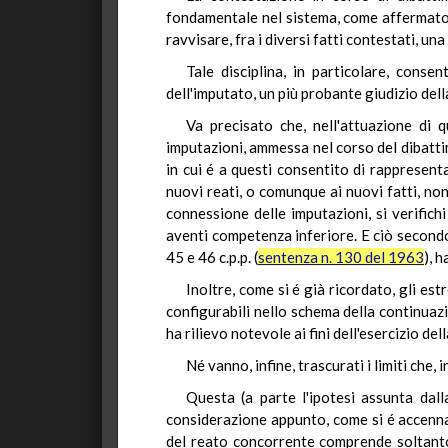
fondamentale nel sistema, come affermato
ravvisare, fra i diversi fatti contestati, un
Tale disciplina, in particolare, conse
dell'imputato, un più probante giudizio della
Va precisato che, nell'attuazione di 
imputazioni, ammessa nel corso del dibattim
in cui é a questi consentito di rappresenta
nuovi reati, o comunque ai nuovi fatti, no
connessione delle imputazioni, si verifich
aventi competenza inferiore. E ciò secondo 
45 e 46 c.p.p. (
sentenza n. 130 del 1963
), 
Inoltre, come si é già ricordato, gli es
configurabili nello schema della continuazi
ha rilievo notevole ai fini dell'esercizio dell
Né vanno, infine, trascurati i limiti che,
Questa (a parte l'ipotesi assunta dal
considerazione appunto, come si é accennat
del reato concorrente comprende soltanto l