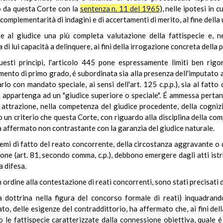
 da questa Corte con la
sentenza n. 11 del 1965
), nelle ipotesi in 
a complementarità di indagini e di accertamenti di merito, al fine della
nte al giudice una più completa valutazione della fattispecie e, 
 di lui capacità a delinquere, ai fini della irrogazione concreta della 
questi principi, l'articolo 445 pone espressamente limiti ben rig
ento di primo grado, é subordinata sia alla presenza dell'imputato all
rlo con mandato speciale, ai sensi dell'art. 125 c.p.p.), sia al fatt
n appartenga ad un "giudice superiore o speciale". É ammessa pertanto
i attrazione, nella competenza del giudice procedente, della cognizi
un criterio che questa Corte, con riguardo alla disciplina della com
ha affermato non contrastante con la garanzia del giudice naturale.
tremi di fatto del reato concorrente, della circostanza aggravante o d
one (art. 81, secondo comma, c.p.), debbono emergere dagli atti istrut
a difesa.
 in ordine alla contestazione di reati concorrenti, sono stati precisat
la dottrina nella figura del concorso formale di reati) inquadran
o, delle esigenze del contraddittorio, ha affermato che, ai fini del
e fattispecie caratterizzate dalla connessione obiettiva, quale é i