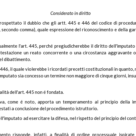
Considerato in diritto
rospettato il dubbio che gli artt. 445 e 446 del codice di procedu
4, secondo comma), quale espressione del riconoscimento e della garan
almente l'art. 445, perché pregiudicherebbe il diritto dell'imputato
ntestazione un reato concorrente o una circostanza aggravante o l
nel dibattimento.
 446, il quale violerebbe i ricordati precetti costituzionali in quanto,
'imputato sia concesso un termine non maggiore di cinque giorni, ins
alità dell'art. 445 non é fondata.
tiva, come é noto, apporta un temperamento al principio della im
stati a conclusione del procedimento istruttorio.
ll'imputato ad esercitare la difesa, nel rispetto del principio del con
nto risponde, infatti, a finalità di ordine processuale ispirate 