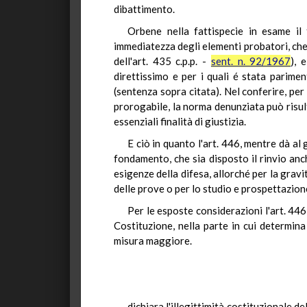
dibattimento.
Orbene nella fattispecie in esame il
immediatezza degli elementi probatori, che 
dell'art. 435 c.p.p. -
sent. n. 92/1967
), 
direttissimo e per i quali é stata parimen
(sentenza sopra citata). Nel conferire, per
prorogabile, la norma denunziata può risult
essenziali finalità di giustizia.
E ciò in quanto l'art. 446, mentre dà al
fondamento, che sia disposto il rinvio anc
esigenze della difesa, allorché per la gravi
delle prove o per lo studio e prospettazion
Per le esposte considerazioni l'art. 44
Costituzione, nella parte in cui determina
misura maggiore.
dichiara l'illegittimità costituzionale d