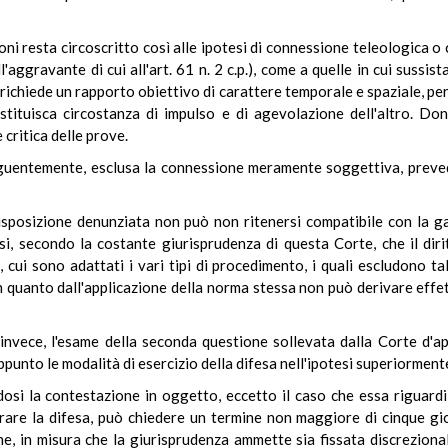
zioni resta circoscritto così alle ipotesi di connessione teleologica o
l'aggravante di cui all'art. 61 n. 2 c.p.), come a quelle in cui sussist
i richiede un rapporto obiettivo di carattere temporale e spaziale, per
tituisca circostanza di impulso e di agevolazione dell'altro. Don
critica delle prove.
uentemente, esclusa la connessione meramente soggettiva, prevedut
disposizione denunziata non può non ritenersi compatibile con la gar
rsi, secondo la costante giurisprudenza di questa Corte, che il dir
e, cui sono adattati i vari tipi di procedimento, i quali escludono t
 in quanto dall'applicazione della norma stessa non può derivare effe
invece, l'esame della seconda questione sollevata dalla Corte d'app
punto le modalità di esercizio della difesa nell'ipotesi superiorment
osi la contestazione in oggetto, eccetto il caso che essa riguardi la
are la difesa, può chiedere un termine non maggiore di cinque gior
e, in misura che la giurisprudenza ammette sia fissata discrezion