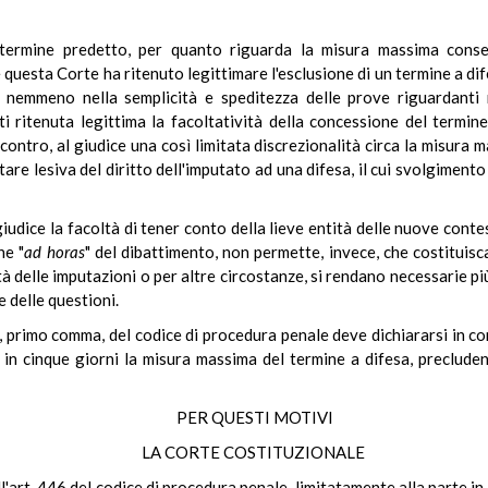
 termine predetto, per quanto riguarda la misura massima consen
questa Corte ha ritenuto legittimare l'esclusione di un termine a dife
e nemmeno nella semplicità e speditezza delle prove riguardanti
ti ritenuta legittima la facoltatività della concessione del termine 
 contro, al giudice una così limitata discrezionalità circa la misura 
are lesiva del diritto dell'imputato ad una difesa, il cui svolgimen
 giudice la facoltà di tener conto della lieve entità delle nuove con
he "
ad horas
" del dibattimento, non permette, invece, che costituis
tà delle imputazioni o per altre circostanze, si rendano necessarie p
e delle questioni.
6, primo comma, del codice di procedura penale deve dichiararsi in co
 in cinque giorni la misura massima del termine a difesa, preclude
PER QUESTI MOTIVI
LA CORTE COSTITUZIONALE
ell'art. 446 del codice di procedura penale, limitatamente alla parte i