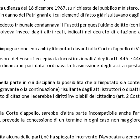
a udienza del 16 dicembre 1967, su richiesta del pubblico ministero, ai 
 danno del Patrignani e i cui elementi di fatto già risultavano dagli a
edetto tribunale condannava il Fusetti per quest'ultimo delitto (con 
olveva invece dagli altri reati, indicati nel decreto di citazione 
pugnazione entrambi gli imputati davanti alla Corte d'appello di V
sore del Fusetti eccepiva la incostituzionalità degli artt. 445 e 446 
rdinanza in pari data, ordinava la trasmissione degli atti a quest
ella parte in cui disciplina la possibilità che all'imputato sia con
ravante o la continuazione) risultante dagli atti istruttori o dibatt
to di citazione, lederebbe i diritti inviolabili del cittadino (art. 2 Co
la Corte d'appello, sarebbe d'altra parte incompatibile anche l'art
e, prevede la concessione di un termine in ogni caso non maggiore d
ta alcuna delle parti, né ha spiegato intervento l'Avvocatura genera