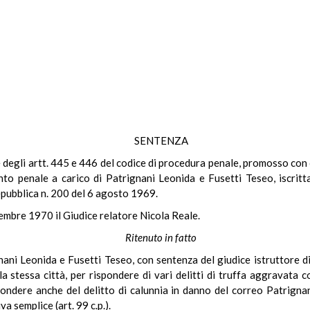
SENTENZA
ale degli artt. 445 e 446 del codice di procedura penale, promosso co
nto penale a carico di Patrignani Leonida e Fusetti Teseo, iscritt
epubblica n. 200 del 6 agosto 1969.
icembre 1970 il Giudice relatore Nicola Reale.
Ritenuto in fatto
gnani Leonida e Fusetti Teseo, con sentenza del giudice istruttore
lla stessa città, per rispondere di vari delitti di truffa aggravata 
rispondere anche del delitto di calunnia in danno del correo Patrigna
a semplice (art. 99 c.p.).