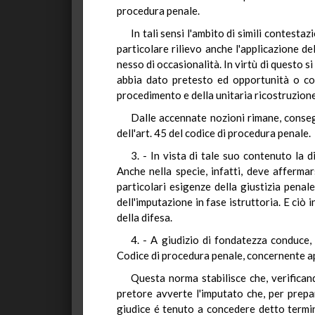
procedura penale.
In tali sensi l'ambito di simili contesta
particolare rilievo anche l'applicazione del
nesso di occasionalità. In virtù di questo s
abbia dato pretesto ed opportunità o cos
procedimento e della unitaria ricostruzione 
Dalle accennate nozioni rimane, conseg
dell'art. 45 del codice di procedura penale.
3. - In vista di tale suo contenuto la 
Anche nella specie, infatti, deve afferma
particolari esigenze della giustizia penal
dell'imputazione in fase istruttoria. E ciò
della difesa.
4. - A giudizio di fondatezza conduce, 
Codice di procedura penale, concernente ap
Questa norma stabilisce che, verificand
pretore avverte l'imputato che, per prepar
giudice é tenuto a concedere detto termin