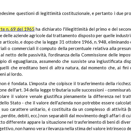
desime questioni di legittimità costituzionale, e pertanto i due pro
te n. 69 del 1965
ha dichiarato l'illegittimità del primo e del seco
e delle aziende agricole dal trattamento disposto per quelle industria
le articolo, e dopo che la legge 31 ottobre 1966, n. 948, eliminando 
ali o commerciali il computo della percentuale relativa alla presunt
 al netto delle passività, l'ordinanza della Commissione delle impos
ipio di eguaglianza, assumendo che sussiste una ingiustificata dispa
uelli che ereditano beni di altra natura, dal momento che, ai fin
eni al lordo.
 non é fondata. L'imposta che colpisce il trasferimento della ricche
one dell'art. 34 della legge tributaria sulle successioni - commisur
colare il valore venale giustifica pienamente la differenza nel tr
ello Stato - che il valore dell'azienda non potrebbe essere calcola
suo carattere unitario, é costituita da un complesso di attività (ben
perdite, debiti, ecc.) non separabili dal movimento degli affari di cui 
tto differente appare la situazione nel trasferimento di beni di divers
ettivo, non hanno vera rilevanza nella stima del valore intrinseco de