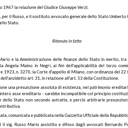
io 1967 la relazione del Giudice Giuseppe Verzì;
s, per il Russo, e il sostituto avvocato generale dello Stato Umberto 
ello Stato.
Ritenuto in fatto
ario e la Amministrazione delle finanze dello Stato in merito, tra l'
a Angela Maino in Negri, ai fini dell'applicabilità del terzo comm
 1923, n. 3270, la Corte d'appello di Milano, con ordinanza del 22 
ell'anzidetto art. 31, in relazione all'art. 53 della Costituzione.
one una presunzione assoluta di esistenza, nel patrimonio ereditario,
ntero asse ereditario - sarebbe incompatibile col principio costituzi
se dello Stato non secondo astratte, e perciò arbitrarie presunzion
ntributiva.
cata, comunicata e pubblicata nella Gazzetta Ufficiale della Repubbl
ti il sig. Russo Mario assistito e difeso dagli avvocati Bernardo 