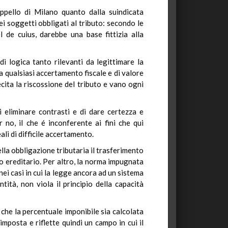
appello di Milano quanto dalla suindicata
ei soggetti obbligati al tributo: secondo le
 de cuius, darebbe una base fittizia alla
i logica tanto rilevanti da legittimare la
i a qualsiasi accertamento fiscale e di valore
lecita la riscossione del tributo e vano ogni
i eliminare contrasti e di dare certezza e
 no, il che é inconferente ai fini che qui
li di difficile accertamento.
lla obbligazione tributaria il trasferimento
io ereditario. Per altro, la norma impugnata
nei casi in cui la legge ancora ad un sistema
tità, non viola il principio della capacità
o che la percentuale imponibile sia calcolata
mposta e riflette quindi un campo in cui il