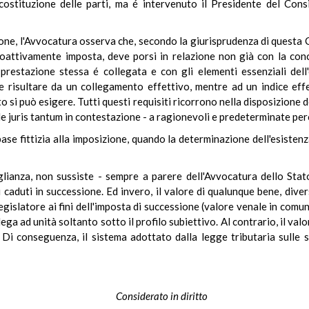
ostituzione delle parti, ma é intervenuto il Presidente del Consi
zione, l'Avvocatura osserva che, secondo la giurisprudenza di questa 
coattivamente imposta, deve porsi in relazione non già con la conc
prestazione stessa é collegata e con gli elementi essenziali dell'o
e risultare da un collegamento effettivo, mentre ad un indice eff
 si può esigere. Tutti questi requisiti ricorrono nella disposizione 
le juris tantum in contestazione - a ragionevoli e predeterminate perc
base fittizia alla imposizione, quando la determinazione dell'esisten
aglianza, non sussiste - sempre a parere dell'Avvocatura dello Stat
i caduti in successione. Ed invero, il valore di qualunque bene, dive
legislatore ai fini dell'imposta di successione (valore venale in comu
llega ad unità soltanto sotto il profilo subiettivo. Al contrario, il v
 Di conseguenza, il sistema adottato dalla legge tributaria sulle suc
Considerato in diritto