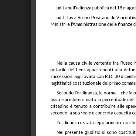
udita nell'udienza pubblica del 18 magg
uditi l'avv. Bruno Positano de Vincentii
Ministri e l'Amministrazione delle finanze d
Nella causa civile vertente fra Russo M
notarile dei beni appartenenti alla defunt
successioni approvata con R.D. 30 dicembre
legittimità costituzionale del primo comma d
Secondo l'ordinanza, la norma - che imp
fisso e predeterminato in percentuale dell'i
cittadino é tenuto a contribuire alle spe
secondo la sua reale e concreta capacità co
L'ordinanza é stata regolarmente notifi
Nel presente giudizio si sono costitui