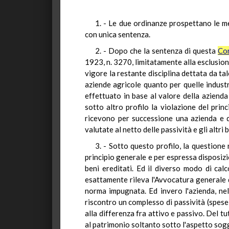
1. - Le due ordinanze prospettano le me
con unica sentenza.
2. - Dopo che la sentenza di questa
Cor
1923, n. 3270, limitatamente alla esclusion
vigore la restante disciplina dettata da ta
aziende agricole quanto per quelle industri
effettuato in base al valore della azienda
sotto altro profilo la violazione del princ
ricevono per successione una azienda e q
valutate al netto delle passività e gli altri b
3. - Sotto questo profilo, la questione
principio generale e per espressa disposizi
beni ereditati. Ed il diverso modo di cal
esattamente rileva l'Avvocatura generale d
norma impugnata. Ed invero l'azienda, nel 
riscontro un complesso di passività (spese, 
alla differenza fra attivo e passivo. Del tu
al patrimonio soltanto sotto l'aspetto sogg