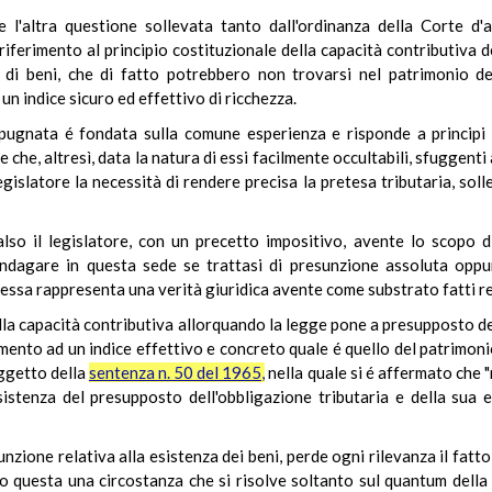
 l'altra questione sollevata tanto dall'ordinanza della Corte d'
iferimento al principio costituzionale della capacità contributiva d
 di beni, che di fatto potrebbero non trovarsi nel patrimonio del
un indice sicuro ed effettivo di ricchezza.
pugnata é fondata sulla comune esperienza e risponde a principi d
e che, altresì, data la natura di essi facilmente occultabili, sfuggent
legislatore la necessità di rendere precisa la pretesa tributaria, sol
lso il legislatore, con un precetto impositivo, avente lo scopo d
indagare in questa sede se trattasi di presunzione assoluta oppur
ssa rappresenta una verità giuridica avente come substrato fatti rea
della capacità contributiva allorquando la legge pone a presupposto de
rimento ad un indice effettivo e concreto quale é quello del patrimon
oggetto della
sentenza n. 50 del 1965,
nella quale si é affermato che "
istenza del presupposto dell'obbligazione tributaria e della sua en
unzione relativa alla esistenza dei beni, perde ogni rilevanza il fatt
o questa una circostanza che si risolve soltanto sul quantum della i