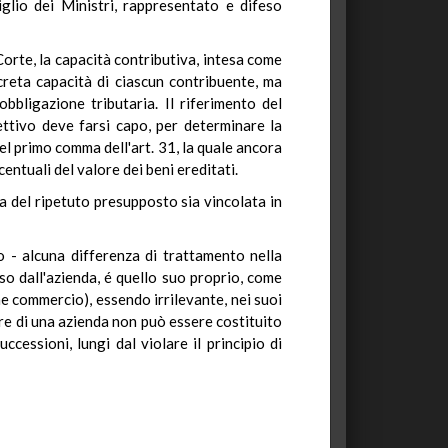
glio dei Ministri, rappresentato e difeso
Corte, la capacità contributiva, intesa come
reta capacità di ciascun contribuente, ma
bbligazione tributaria. Il riferimento del
ettivo deve farsi capo, per determinare la
del primo comma dell'art. 31, la quale ancora
entuali del valore dei beni ereditati.
za del ripetuto presupposto sia vincolata in
o - alcuna differenza di trattamento nella
rso dall'azienda, é quello suo proprio, come
ne commercio), essendo irrilevante, nei suoi
alore di una azienda non può essere costituito
cessioni, lungi dal violare il principio di