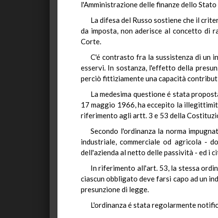
l'Amministrazione delle finanze dello Stato
La difesa del Russo sostiene che il crit
da imposta, non aderisce al concetto di r
Corte.
C'é contrasto fra la sussistenza di un i
esservi. In sostanza, l'effetto della pres
perciò fittiziamente una capacità contributi
La medesima questione é stata proposta 
17 maggio 1966, ha eccepito la illegittimità
riferimento agli artt. 3 e 53 della Costituzi
Secondo l'ordinanza la norma impugnata
industriale, commerciale od agricola - do
dell'azienda al netto delle passività - ed i c
In riferimento all'art. 53, la stessa or
ciascun obbligato deve farsi capo ad un indi
presunzione di legge.
L'ordinanza é stata regolarmente notifi