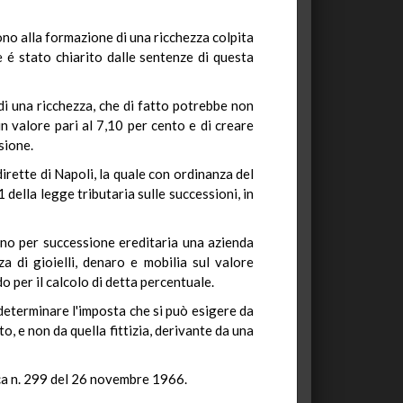
cono alla formazione di una ricchezza colpita
 é stato chiarito dalle sentenze di questa
 di una ricchezza, che di fatto potrebbe non
n valore pari al 7,10 per cento e di creare
sione.
rette di Napoli, la quale con ordinanza del
 della legge tributaria sulle successioni, in
ono per successione ereditaria una azienda
a di gioielli, denaro e mobilia sul valore
rdo per il calcolo di detta percentuale.
 determinare l'imposta che si può esigere da
o, e non da quella fittizia, derivante da una
ica n. 299 del 26 novembre 1966.