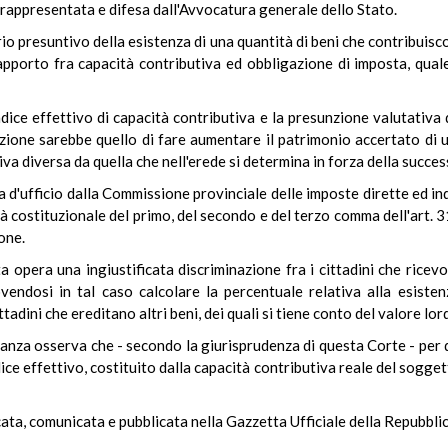
 rappresentata e difesa dall'Avvocatura generale dello Stato.
erio presuntivo della esistenza di una quantità di beni che contribuis
apporto fra capacità contributiva ed obbligazione di imposta, quale
ndice effettivo di capacità contributiva e la presunzione valutativa
unzione sarebbe quello di fare aumentare il patrimonio accertato di u
va diversa da quella che nell'erede si determina in forza della succes
d'ufficio dalla Commissione provinciale delle imposte dirette ed indi
 costituzionale del primo, del secondo e del terzo comma dell'art. 31
one.
 opera una ingiustificata discriminazione fra i cittadini che ricev
vendosi in tal caso calcolare la percentuale relativa alla esistenz
ittadini che ereditano altri beni, dei quali si tiene conto del valore lo
dinanza osserva che - secondo la giurisprudenza di questa Corte - per
ce effettivo, costituito dalla capacità contributiva reale del soggett
cata, comunicata e pubblicata nella Gazzetta Ufficiale della Repubbl