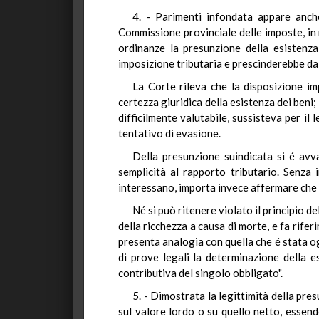
4. - Parimenti infondata appare anche
Commissione provinciale delle imposte, in r
ordinanze la presunzione della esistenza
imposizione tributaria e prescinderebbe da 
La Corte rileva che la disposizione im
certezza giuridica della esistenza dei beni; 
difficilmente valutabile, sussisteva per il 
tentativo di evasione.
Della presunzione suindicata si é avva
semplicità al rapporto tributario. Senza 
interessano, importa invece affermare che e
Né si può ritenere violato il principio 
della ricchezza a causa di morte, e fa rife
presenta analogia con quella che é stata 
di prove legali la determinazione della es
contributiva del singolo obbligato".
5. - Dimostrata la legittimità della pres
sul valore lordo o su quello netto, essend