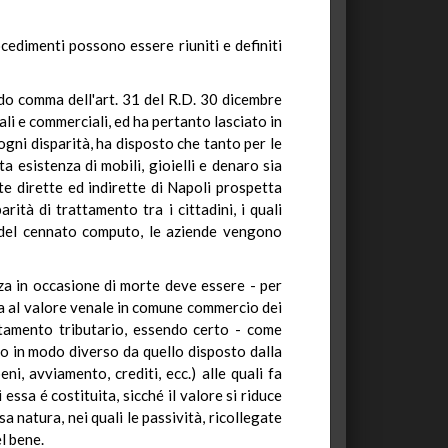
cedimenti possono essere riuniti e definiti
ndo comma dell'art. 31 del R.D. 30 dicembre
li e commerciali, ed ha pertanto lasciato in
ogni disparità, ha disposto che tanto per le
a esistenza di mobili, gioielli e denaro sia
te dirette ed indirette di Napoli prospetta
rità di trattamento tra i cittadini, i quali
i del cennato computo, le aziende vengono
zza in occasione di morte deve essere - per
ata al valore venale in comune commercio dei
attamento tributario, essendo certo - come
to in modo diverso da quello disposto dalla
i, avviamento, crediti, ecc.) alle quali fa
essa é costituita, sicché il valore si riduce
a natura, nei quali le passività, ricollegate
l bene.