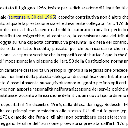
ositato il 1 giugno 1966, insiste per la dichiarazione di illegittimità 
ale (
sentenza n. 50 del 1965
), capacità contributiva non é altro ch
to al quale la prestazione sia effettivamente collegata: l'art. 176 de
o, desunto arbitrariamente dal reddito maturato in un altro periodo 
 contributiva esigerebbe, al contrario, la commisurazione del tri
oggia su "una capacità contributiva presunta", la difesa del contri
uro da un fatto (reddito) passato; per chi poi ricordasse che si t
zione, la risposta sarebbe che la capacità contributiva é quella che 
 dell'imposizione; la violazione dell'art. 53 della Costituzione, norma
on carattere di stabilità un principio ignoto alla legislazione preced
 nei limiti della potestà (delegata) di semplificazione tributaria e
ata, é assolutamente nuovo, rivoluzionario, ignoto perfino agli artt
rie; non apporta razionalità nell'organizzazione dei servizi poiché a
 istituisce, accanto alla iscrizione definitiva, un nuovo tipo ordinario 
 depositati il 15 dicembre 1966, dalla difesa dei sigg. Bedeschi, 
e coi principi che presiedono allo stesso T.U., di cui fa parte (e
4, 173), di modo che l'una e gli altri non potrebbero coesistere: vio
reggano le cifre dell'iscrizione provvisoria prevista dall'art. 176