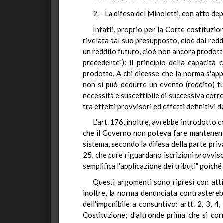
2. - La difesa del Minoletti, con atto dep
Infatti, proprio per la Corte costituzion
rivelata dal suo presupposto, cioè dal reddi
un reddito futuro, cioè non ancora prodott
precedente"): il principio della capacità
prodotto. A chi dicesse che la norma s'app
non si può dedurre un evento (reddito) fut
necessità e suscettibile di successiva corre
tra effetti provvisori ed effetti definitivi
L'art. 176, inoltre, avrebbe introdotto c
che il Governo non poteva fare mantenendosi
sistema, secondo la difesa della parte priv
25, che pure riguardano iscrizioni provviso
semplifica l'applicazione dei tributi" poiché
Questi argomenti sono ripresi con atti
inoltre, la norma denunciata contrasterebb
dell'imponibile a consuntivo: artt. 2, 3, 
Costituzione; d'altronde prima che si cor