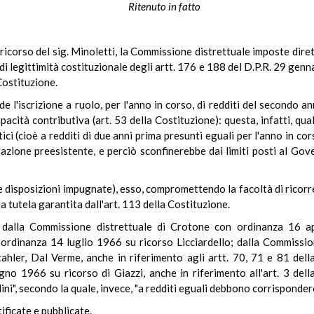
Ritenuto in fatto
 ricorso del sig. Minoletti, la Commissione distrettuale imposte dire
i legittimità costituzionale degli artt. 176 e 188 del D.P.R. 29 genna
 Costituzione.
ede l'iscrizione a ruolo, per l'anno in corso, di redditi del secondo
pacità contributiva (art. 53 della Costituzione): questa, infatti, qu
etici (cioè a redditi di due anni prima presunti eguali per l'anno in co
lazione preesistente, e perciò sconfinerebbe dai limiti posti al Go
e disposizioni impugnate), esso, compromettendo la facoltà di ricorrer
a tutela garantita dall'art. 113 della Costituzione.
o dalla Commissione distrettuale di Crotone con ordinanza 16 a
 ordinanza 14 luglio 1966 su ricorso Licciardello; dalla Commissio
hler, Dal Verme, anche in riferimento agli artt. 70, 71 e 81 del
gno 1966 su ricorso di Giazzi, anche in riferimento all'art. 3 dell
dini", secondo la quale, invece, "a redditi eguali debbono corrisponder
ficate e pubblicate.