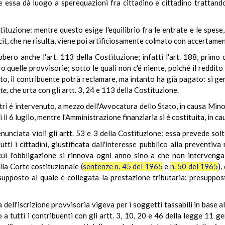
e essa dà luogo a sperequazioni fra cittadino e cittadino trattando
stituzione: mentre questo esige l'equilibrio fra le entrate e le spese
cit, che ne risulta, viene poi artificiosamente colmato con accertamenti
ero anche l'art. 113 della Costituzione; infatti l'art. 188, primo c
o quelle provvisorie; sotto le quali non c'é niente, poiché il reddit
ito, il contribuente potrà reclamare, ma intanto ha già pagato: si g
te,
che urta con gli artt. 3, 24 e 113 della Costituzione.
stri é intervenuto, a mezzo dell'Avvocatura dello Stato, in causa Mino
il 6 luglio, mentre l'Amministrazione finanziaria si é costituita, in ca
enunciata violi gli artt. 53 e 3 della Costituzione: essa prevede so
tutti i cittadini, giustificata dall'interesse pubblico alla preventiv
r cui l'obbligazione si rinnova ogni anno sino a che non intervenga
lla Corte costituzionale (
sentenze n. 45 del 1965
e
n. 50 del 1965
),
supposto al quale é collegata la prestazione tributaria: presuppo
a dell'iscrizione provvisoria vigeva per i soggetti tassabili in base al
a tutti i contribuenti con gli artt. 3, 10, 20 e 46 della legge 11 g