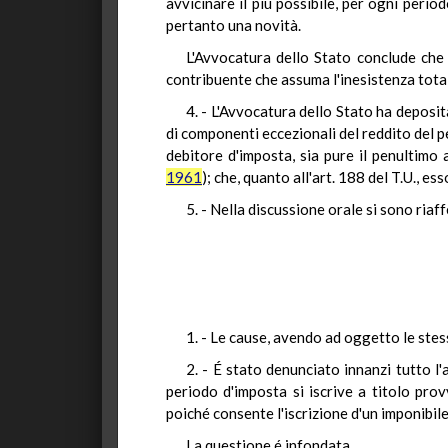
avvicinare il più possibile, per ogni peri
pertanto una novità.
L'Avvocatura dello Stato conclude che l'
contribuente che assuma l'inesistenza total
4. - L'Avvocatura dello Stato ha deposit
di componenti eccezionali del reddito del p
debitore d'imposta, sia pure il penultimo a
1961
); che, quanto all'art. 188 del T.U., 
5. - Nella discussione orale si sono riaf
1. - Le cause, avendo ad oggetto le stes
2. - É stato denunciato innanzi tutto l'
periodo d'imposta si iscrive a titolo prov
poiché consente l'iscrizione d'un imponibile c
La questione é infondata.