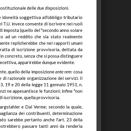
costituzionale delle due disposizioni.
e idoneità soggettiva all'obbligo tributario
l T.U. invece consente di iscrivere nei ruoli
di imposta (quello del "secondo anno solare
buto ad un reddito che sia stato realmente
buente replicherebbe che nei rapporti umani
ratta di iscrizione provvisoria, dettata da
é in concreto, senza che si possa distinguere
 precettiva, apparirebbe dunque evidente.
ente, quello della imposizione
ante rem
: cosa
 di razionale organizzazione dei servizi. Il
. 3, 19 e 20 della legge 11 gennaio 1951, n.
nzi ne appesantisce le funzioni; infine "non
di iscrizione, quella provvisoria.
Margstahler e Dal Verme; secondo la quale,
guaglianza dei contribuenti, determinazione
lato sarebbe pertanto anche l'art. 23 della
 potrebbero passare tanti anni da renderla