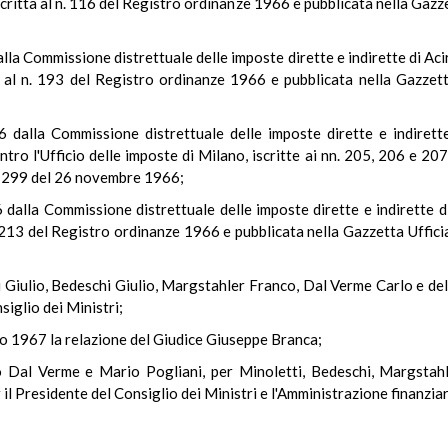
scritta al n. 116 del Registro ordinanze 1966 e pubblicata nella Gazz
lla Commissione distrettuale delle imposte dirette e indirette di Acir
tta al n. 193 del Registro ordinanze 1966 e pubblicata nella Gazzet
dalla Commissione distrettuale delle imposte dirette e indirette 
ro l'Ufficio delle imposte di Milano, iscritte ai nn. 205, 206 e 20
n. 299 del 26 novembre 1966;
dalla Commissione distrettuale delle imposte dirette e indirette di
l n. 213 del Registro ordinanze 1966 e pubblicata nella Gazzetta Uffic
tti Giulio, Bedeschi Giulio, Margstahler Franco, Dal Verme Carlo e del
siglio dei Ministri;
io 1967 la relazione del Giudice Giuseppe Branca;
lo Dal Verme e Mario Pogliani, per Minoletti, Bedeschi, Margstah
il Presidente del Consiglio dei Ministri e l'Amministrazione finanziar