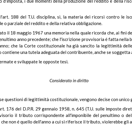
odo d'imposta, i due momenti della produzione del reddito e della ri
art. 188 del T.U. disciplina, sì, la materia dei ricorsi contro le isc
e o parziale del reddito e della relativa obbligazione.
ato il 18 maggio 1967 una memoria nella quale ricorda che, ai fini del
enultimo anno precedente; che l'iscrizione provvisoria é fatta nella b
nno; che la Corte costituzionale ha già sancito la legittimità delle
esso contiene una tutela adeguata del contribuente, anche se soggetta a
fermate e sviluppate le opposte tesi.
Considerato in diritto
se questioni di legittimità costituzionale, vengono decise con unico g
art. 176 del D.P.R. 29 gennaio 1958, n. 645 (T.U. sulle imposte dire
visorio il tributo corrispondente all'imponibile del penultimo o de
he non é quello dell'anno a cui si riferisce il tributo, violerebbe gli a