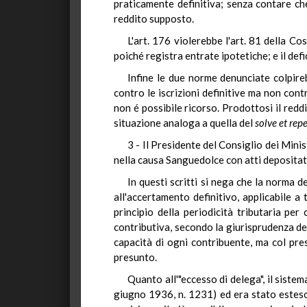
praticamente definitiva; senza contare ch
reddito supposto.
L'art. 176 violerebbe l'art. 81 della Co
poiché registra entrate ipotetiche; e il defi
Infine le due norme denunciate colpirebb
contro le iscrizioni definitive ma non contr
non é possibile ricorso. Prodottosi il redd
situazione analoga a quella del
solve et repe
3 - Il Presidente del Consiglio dei Mini
nella causa Sanguedolce con atti depositati 
In questi scritti si nega che la norma d
all'accertamento definitivo, applicabile a 
principio della periodicità tributaria pe
contributiva, secondo la giurisprudenza de
capacità di ogni contribuente, ma col pre
presunto.
Quanto all'"eccesso di delega", il sistem
giugno 1936, n. 1231) ed era stato esteso 