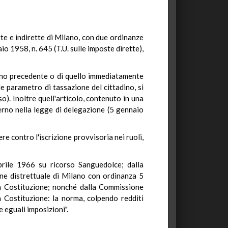
tte e indirette di Milano, con due ordinanze
io 1958, n. 645 (T.U. sulle imposte dirette),
 anno precedente o di quello immediatamente
ale parametro di tassazione del cittadino, si
rso). Inoltre quell'articolo, contenuto in una
verno nella legge di delegazione (5 gennaio
e contro l'iscrizione provvisoria nei ruoli,
prile 1966 su ricorso Sanguedolce; dalla
ne distrettuale di Milano con ordinanza 5
la Costituzione; nonché dalla Commissione
a Costituzione: la norma, colpendo redditi
e eguali imposizioni".