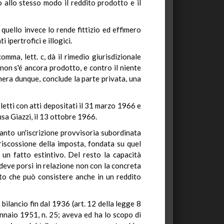
 allo stesso modo il reddito prodotto e il
, quello invece lo rende fittizio ed effimero
 ipertrofici e illogici.
omma, lett. c, dà il rimedio giurisdizionale
o non s'é ancora prodotto, e contro il niente
enera dunque, conclude la parte privata, una
letti con atti depositati il 31 marzo 1966 e
usa Giazzi, il 13 ottobre 1966.
ltanto un'iscrizione provvisoria subordinata
a riscossione della imposta, fondata su quel
 un fatto estintivo. Del resto la capacità
 deve porsi in relazione non con la concreta
sto che può consistere anche in un reddito
 bilancio fin dal 1936 (art. 12 della legge 8
ennaio 1951, n. 25; aveva ed ha lo scopo di