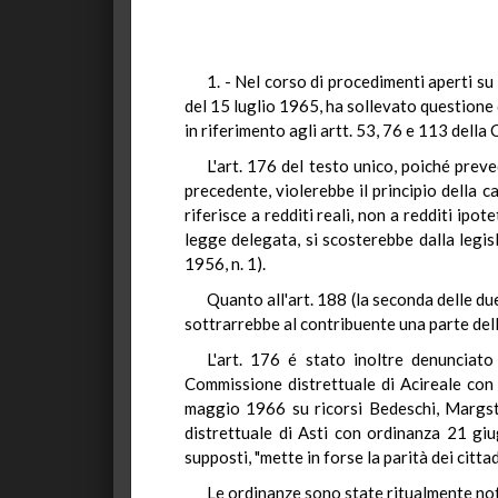
1. - Nel corso di procedimenti aperti su
del 15 luglio 1965, ha sollevato questione d
in riferimento agli artt. 53, 76 e 113 della
L'art. 176 del testo unico, poiché prev
precedente, violerebbe il principio della ca
riferisce a redditi reali, non a redditi ipot
legge delegata, si scosterebbe dalla legis
1956, n. 1).
Quanto all'art. 188 (la seconda delle du
sottrarrebbe al contribuente una parte dell
L'art. 176 é stato inoltre denunciat
Commissione distrettuale di Acireale con
maggio 1966 su ricorsi Bedeschi, Margsta
distrettuale di Asti con ordinanza 21 giu
supposti, "mette in forse la parità dei citta
Le ordinanze sono state ritualmente noti