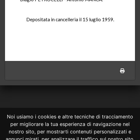
Depositata in cancelleria il 15 luglio 1959.
Noi usiamo i cookies e altre tecniche di tracciamento
per migliorare la tua esperienza di navigazione nel
CONSULTA ONLINE DAL 1995 -
NOTE LEGALI
nostro sito, per mostrarti contenuti personalizzati e
annunci mirati, per analizzare il traffico sul nostro sito,
Consulta OnLine non ha prodotto e non è responsabile per i contenuti e