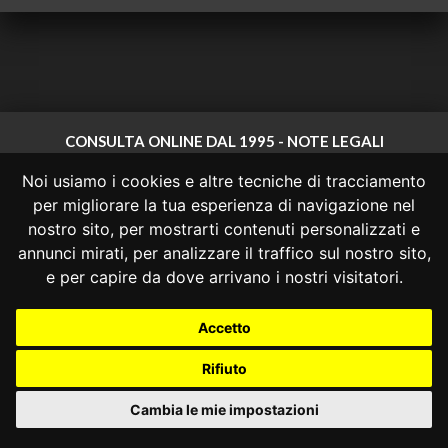
CONSULTA ONLINE DAL 1995 -
NOTE LEGALI
Noi usiamo i cookies e altre tecniche di tracciamento
Consulta OnLine non ha prodotto e non è responsabile per i contenuti e
le informazioni legali di siti collegati.
per migliorare la tua esperienza di navigazione nel
La consultazione di questi o del materiale contenuto nel sito non
nostro sito, per mostrarti contenuti personalizzati e
costituisce una relazione di consulenza legale.
annunci mirati, per analizzare il traffico sul nostro sito,
Nessuno deve confidare o agire in base alle informazioni disponibili in
e per capire da dove arrivano i nostri visitatori.
questo sito senza una consulenza legale professionale.
info@giurcost.org
|
Giurisprudenza Costituzionale
|
Accetto
Consulta OnLine
|
@giurcost
Rifiuto
Cambia le mie impostazioni