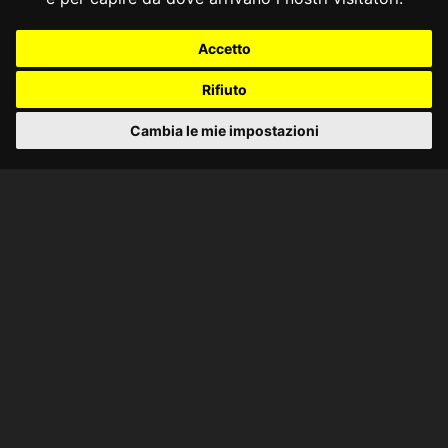
Accetto
Rifiuto
Cambia le mie impostazioni
CONSULTA ONLINE DAL 1995 -
NOTE LEGALI